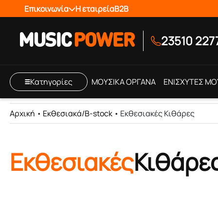
Επικοινωνία
Η εταιρεία
B2B
23510 227
Κατηγορίες
ΜΟΥΣΙΚΑ ΟΡΓΑΝΑ
ΕΝΙΣΧΥΤΕΣ ΜΟ
Αρχική
•
Εκθεσιακά/B-stock
•
Εκθεσιακές Κιθάρες
Εκθεσιακές
Κιθάρε