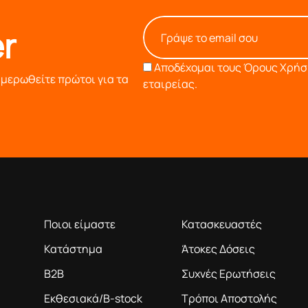
r
Αποδέχομαι τους
Όρους Χρήση
ημερωθείτε πρώτοι για τα
εταιρείας.
Η ΕΤΑΙΡΕΙΑ
ΠΛΗΡΟΦΟΡΙΕΣ
ροϊόντα βάση της πολύχρονης εμπειρίας μας
Ποιοι είμαστε
Κατασκευαστές
Κατάστημα
Άτοκες Δόσεις
B2B
Συχνές Ερωτήσεις
Εκθεσιακά/B-stock
Τρόποι Αποστολής