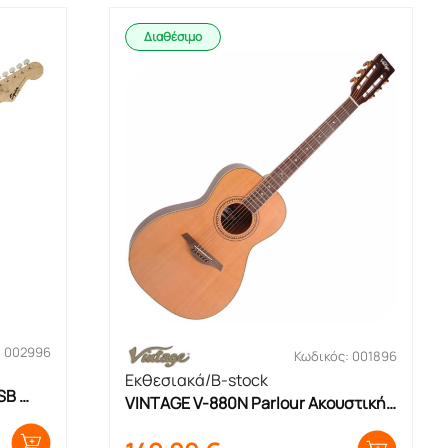
Διαθέσιμο
: 002996
Κωδικός: 001896
Εκθεσιακά/B-stock
B 
VINTAGE V-880N Parlour Ακουστική 
Κιθάρα – Εκθεσιακό Προϊόν