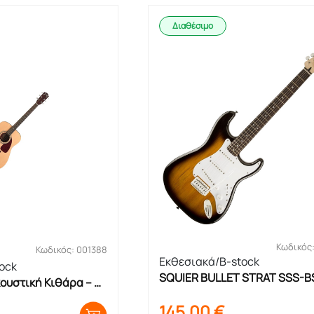
Διαθέσιμο
Κωδικός
Κωδικός: 001388
Εκθεσιακά/B-stock
ock
SQUIER BULLET STRAT SSS-BS
ουστική Κιθάρα – 
Ηλεκτρική Κιθάρα Sunburst – 
όν
145,00
€
Εκθεσιακό Προϊόν