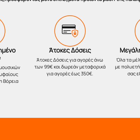
ημένο
Άτοκες Δόσεις
Μεγάλ
e
Άτοκες Δόσεις για αγορές άνω
Όλα τα μέλ
των 99€ και δωρεάν μεταφορικά
με πολυετή 
 μουσικών
για αγορές έως 350€.
σας 
ρυφαίους
η Βόρεια