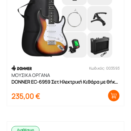
Κωδικός: 003593
ΜΟΥΣΙΚΑ ΟΡΓΑΝΑ
DONNER EC-6959 Σετ Ηλεκτρική Κιθάρα με θήκη 
και ενισχυτή
235,00
€
Διαθέσιμο