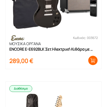
Κωδικός: 003672
ΜΟΥΣΙΚΑ ΟΡΓΑΝΑ
ENCORE E-E692ΒLK Σετ Ηλεκτρική Κιθάρα με 
θήκη και ενισχυτή
289,00
€
Διαθέσιμο