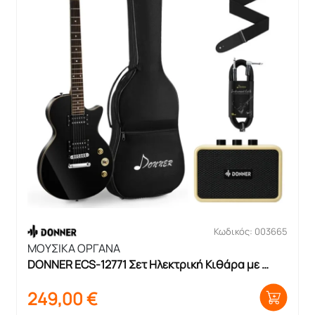
Κωδικός: 003665
ΜΟΥΣΙΚΑ ΟΡΓΑΝΑ
DONNER ECS-12771 Σετ Ηλεκτρική Κιθάρα με 
θήκη και ενισχυτή
249,00
€