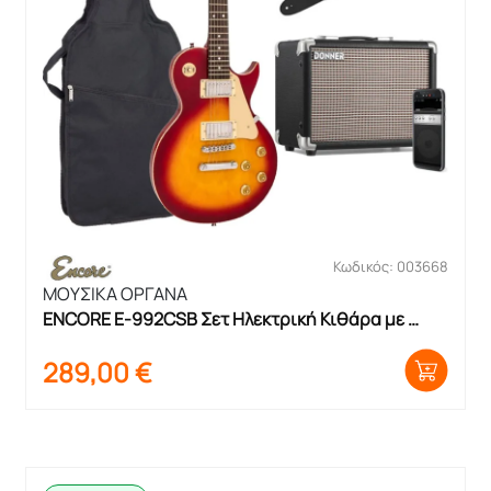
Κωδικός: 003668
ΜΟΥΣΙΚΑ ΟΡΓΑΝΑ
ENCORE E-992CSB Σετ Ηλεκτρική Κιθάρα με 
θήκη και ενισχυτή
289,00
€