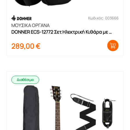
Κωδικός: 003666
ΜΟΥΣΙΚΑ ΟΡΓΑΝΑ
DONNER ECS-12772 Σετ Ηλεκτρική Κιθάρα με 
θήκη και ενισχυτή
289,00
€
Διαθέσιμο