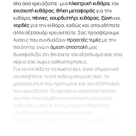
όλα όσα χρειάζεστε: μια
ηλεκτρική κιθάρα,
τον
ενισχυτή κιθάρας
,
θήκη μεταφοράς
για την
κιθάρα,
πέννες
,
κουρδιστήρι κιθάρας
,
ζώνη
και
χορδές
για την κιθάρα, καθώς και οποιοδήποτε
άλλο αξεσουάρ χρειαστείτε. Σας προσφέρουμε
λύσεις που συνδυάζουν
προσιτές τιμές
με την
ποιότητα, ενώ η
άμεση αποστολή
μας
διασφαλίζει ότι θα έχετε τον εξοπλισμό σας στα
χέρια σας χωρίς καθυστερήσεις.
Για να επιλέξετε το σωστό σετ, είναι σημαντικό
να σκεφτείτε το επίπεδο εμπειρίας σας, το
μουσικό στυλ που προτιμάτε και τον εξοπλισμό
που χρειάζεστε. Οι αρχάριοι συχνά επιλέγουν
σετ που περιλαμβάνουν ενισχυτή με εύκολες
ρυθμίσεις, ενώ οι πιο έμπειροι κιθαρίστες
μπορεί να αναζητήσουν μοντέλα με
περισσότερες δυνατότητες. Επισκεφθείτε το
MusicPower.gr
για να δείτε τη συλλογή μας από
σετ ηλεκτρικής κιθάρας
που περιλαμβάνουν ότι