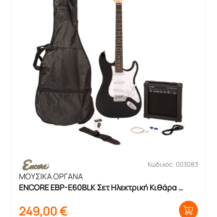
Κωδικός: 003083
ΜΟΥΣΙΚΑ ΟΡΓΑΝΑ
ENCORE EBP-E60BLK Σετ Ηλεκτρική Κιθάρα 
Μαύρη με Θήκη, Ενισχυτή και Αξεσουάρ
249,00
€