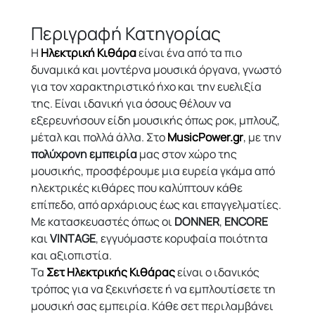
Περιγραφή Κατηγορίας
Η
Ηλεκτρική Κιθάρα
είναι ένα από τα πιο
δυναμικά και μοντέρνα μουσικά όργανα, γνωστό
για τον χαρακτηριστικό ήχο και την ευελιξία
της. Είναι ιδανική για όσους θέλουν να
εξερευνήσουν είδη μουσικής όπως ροκ, μπλουζ,
μέταλ και πολλά άλλα. Στο
MusicPower.gr
, με την
πολύχρονη εμπειρία
μας στον χώρο της
μουσικής, προσφέρουμε μια ευρεία γκάμα από
ηλεκτρικές κιθάρες που καλύπτουν κάθε
επίπεδο, από αρχάριους έως και επαγγελματίες.
Με κατασκευαστές όπως οι
DONNER
,
ENCORE
και
VINTAGE
, εγγυόμαστε κορυφαία ποιότητα
και αξιοπιστία.
Τα
Σετ Ηλεκτρικής Κιθάρας
είναι ο ιδανικός
τρόπος για να ξεκινήσετε ή να εμπλουτίσετε τη
μουσική σας εμπειρία. Κάθε σετ περιλαμβάνει