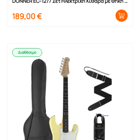
DONNER EC-1277 Σετ Ηλεκτρική Κιθάρα με θήκη 
και ζώνη
189,00
€
Διαθέσιμο