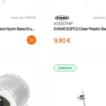
Κωδικός: 003658
Κωδικός
ΑΞΕΣΟΥΑΡ
ck Nylon Bass Drum 
EVANS EQPC2 Clear Plastic Bas
εμ.
Drum Double Patch 2τεμ.
9,80
€
Διαθέσιμο