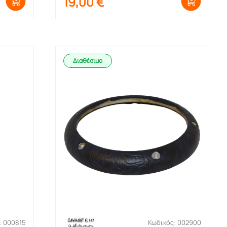
19,00
€
Διαθέσιμο
: 000815
Κωδικός: 002900