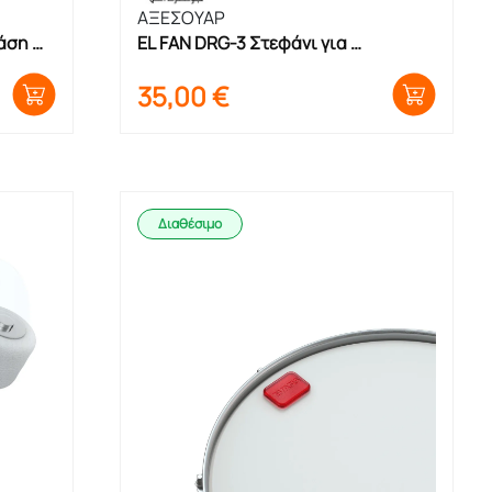
ΑΞΕΣΟΥΑΡ
άση 
EL FAN DRG-3 Στεφάνι για 
Τουμπερλέκι – Νταραμπούκα
35,00
€
Διαθέσιμο