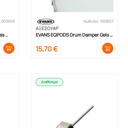
: 003659
Κωδικός: 003657
ΑΞΕΣΟΥΑΡ
s 
EVANS EQPODS Drum Damper Gels 
Ζελατίνες
15,70
€
Διαθέσιμο