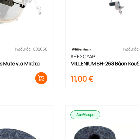
Κωδικός: 002660
Κωδικός
ΑΞΕΣΟΥΑΡ
s Mute για Μπότα
MILLENIUM ΒΗ-268 Βάση Κου
11,00
€
Διαθέσιμο