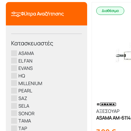
Διαθέσιμο
Φίλτρα Αναζήτησης
Κατασκευαστές
ASAMA
EL FAN
EVANS
HQ
MILLENIUM
PEARL
SAZ
SELA
ΑΞΕΣΟΥΑΡ
SONOR
ASAMA AM-6114 
TAMA
TAP