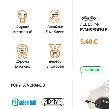
ΑΞΕΣΟΥΑΡ
Δωρεάν
Ασφαλείς
EVANS EQPB1 Bla
Μεταφορικά
Συναλλαγές
Single Patch 2τ
9,40
€
2 Χρόνια
Δωρεάν
Εγγύησης
Επιστροφή
Διαθέσιμο
ΚΟΡΥΦΑΊΑ BRANDS