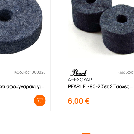
Κωδικός: 000828
Κωδικός
ΑΞΕΣΟΥΑΡ
χα σφουγγαράκι για 
PEARL FL-90-2 Σετ 2 Τσόχες 
σφουγγαράκια για πιατίνια
6,00
€