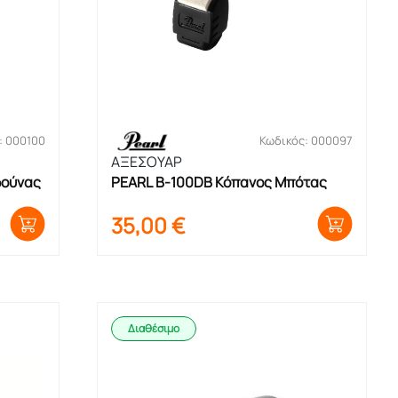
: 000100
Κωδικός: 000097
ΑΞΕΣΟΥΑΡ
δούνας
PEARL B-100DB Κόπανος Μπότας
35,00
€
Διαθέσιμο