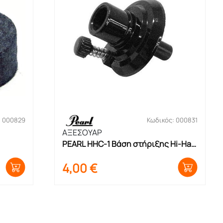
: 000829
Κωδικός: 000831
ΑΞΕΣΟΥΑΡ
PEARL HHC-1 Βάση στήριξης Hi-Hat 
Bottom
4,00
€