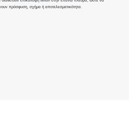
s διαθέτουν επικάλυψη teflon στην επάνω πλευρά, ώστε να
άνουν πρόσφυση, σχήμα ή αποτελεσματικότητα.