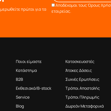
Αποδέχομαι τους
Όρους Χρήση
ημερωθείτε πρώτοι για τα
εταιρείας.
Η ΕΤΑΙΡΕΙΑ
ΠΛΗΡΟΦΟΡΙΕΣ
ροϊόντα βάση της πολύχρονης εμπειρίας μας
Ποιοι είμαστε
Κατασκευαστές
Κατάστημα
Άτοκες Δόσεις
B2B
Συχνές Ερωτήσεις
Εκθεσιακά/B-stock
Τρόποι Αποστολής
Service
Τρόποι Πληρωμής
Blog
Δωρεάν Μεταφορικά