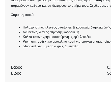
Διαμόρφωσε τον ήχο σου με τα EVANS EQ Pods, την απόλυτη λύση γι
παραμένουν καθαρά και να διατηρούν το σχήμα τους. Σχεδιασμένα 
Χαρακτηριστικά:
Πολυχρηστικός έλεγχος overtones & κορυφαία διάρκεια ζωής
Ανθεκτική, διπλής στρώσης κατασκευή
Κόλλα επαναχρησιμοποιούμενη, χωρίς λεκέδες
Premium, ανθεκτικό μεταλλικό κουτί για επαναχρησιμοποίησ
Standard Set: 6 μεσαία gels, 1 μεγάλο
Βάρος
0,
Είδος
So