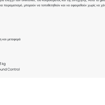
α έλεγχο των overtones, του κουρδίσματος και της αντήχησης. Αυτά τα gel
για πειραματισμό, μπορούν να τοποθετηθούν και να αφαιρεθούν χωρίς να χ
η και μεταφορά
3 kg
und Control