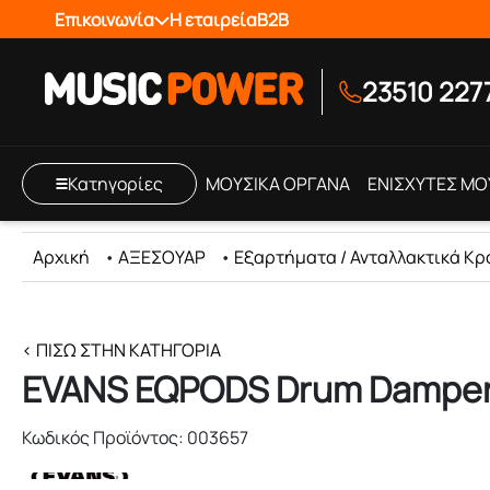
Επικοινωνία
Η εταιρεία
B2B
23510 227
Κατηγορίες
ΜΟΥΣΙΚΑ ΟΡΓΑΝΑ
ΕΝΙΣΧΥΤΕΣ ΜΟ
Αρχική
•
ΑΞΕΣΟΥΑΡ
•
Εξαρτήματα / Ανταλλακτικά Κ
< ΠΊΣΩ ΣΤΗΝ ΚΑΤΗΓΟΡΊΑ
EVANS EQPODS Drum Damper 
Κωδικός Προϊόντος: 003657