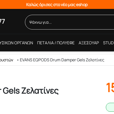
Καλώς όρισες στο νέο μας eshop
77
ΥΣΙΚΩΝ ΟΡΓΑΝΩΝ
ΠΕΤΑΛΙΑ / ΠΟΛΥΕΦΕ
ΑΞΕΣΟΥΑΡ
STUD
ρουστών
•
EVANS EQPODS Drum Damper Gels Ζελατίνες
1
Gels Ζελατίνες