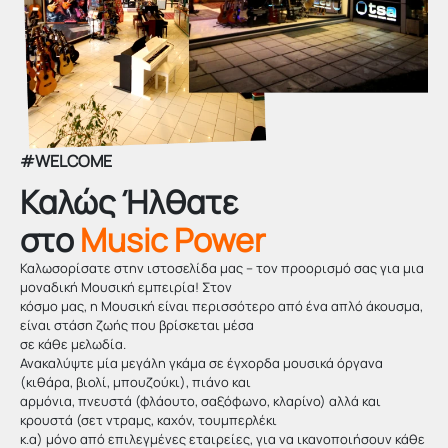
#WELCOME
Καλώς Ήλθατε
στo
Music Power
Καλωσορίσατε στην ιστοσελίδα μας – τον προορισμό σας για μια
μοναδική Μουσική εμπειρία! Στον
κόσμο μας, η Μουσική είναι περισσότερο από ένα απλό άκουσμα,
είναι στάση ζωής που βρίσκεται μέσα
σε κάθε μελωδία.
Ανακαλύψτε μία μεγάλη γκάμα σε έγχορδα μουσικά όργανα
(κιθάρα, βιολί, μπουζούκι), πιάνο και
αρμόνια, πνευστά (φλάουτο, σαξόφωνο, κλαρίνο) αλλά και
κρουστά (σετ ντραμς, καχόν, τουμπερλέκι
κ.α) μόνο από επιλεγμένες εταιρείες, για να ικανοποιήσουν κάθε