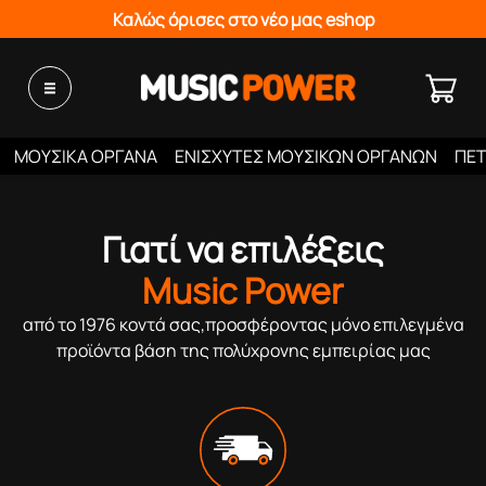
Καλώς όρισες στο νέο μας eshop
ΜΟΥΣΙΚΑ ΟΡΓΑΝΑ
ΕΝΙΣΧΥΤΕΣ ΜΟΥΣΙΚΩΝ ΟΡΓΑΝΩΝ
ΠΕΤ
Γιατί να επιλέξεις
Music Power
από το 1976 κοντά σας,προσφέροντας μόνο επιλεγμένα
προϊόντα βάση της πολύχρονης εμπειρίας μας