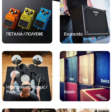
ΠΕΤΑΛΙΑ / ΠΟΛΥΕΦΕ
Ενισχυτές
Ηλεκτρονικά Ντραμς /
Pads
Καχόν