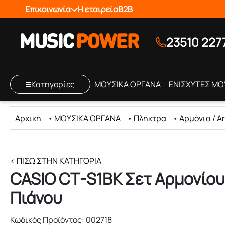
Επικοινωνία
Η εταιρεία
B2B
23510 227
Κατηγορίες
ΜΟΥΣΙΚΑ ΟΡΓΑΝΑ
ΕΝΙΣΧΥΤΕΣ ΜΟ
Αρχική
•
ΜΟΥΣΙΚΑ ΟΡΓΑΝΑ
•
Πλήκτρα
•
Αρμόνια / A
< ΠΊΣΩ ΣΤΗΝ ΚΑΤΗΓΟΡΊΑ
CASIO CT-S1BK Σετ Αρμονίου
Πιάνου
Κωδικός Προϊόντος: 002718