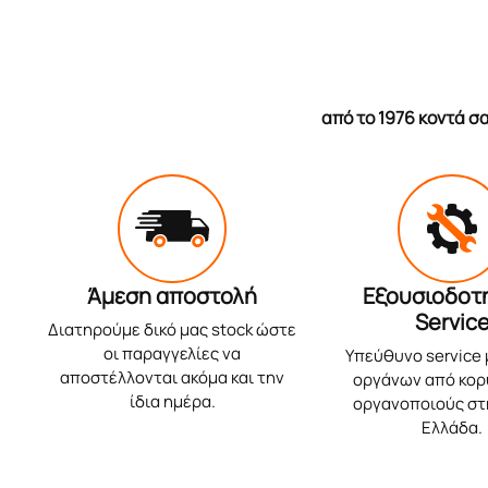
από το 1976 κοντά 
Άμεση αποστολή
Εξουσιοδοτ
Servic
Διατηρούμε δικό μας stock ώστε
οι παραγγελίες να
Υπεύθυνο service
αποστέλλονται ακόμα και την
οργάνων από κο
ίδια ημέρα.
οργανοποιούς στ
Ελλάδα.