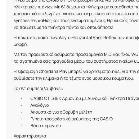
ηλεκτρικών πιάνων. Με 61 δυναμικά πλήκτρα με ευαισθησία πιά
προσεκτικά επιλεγμένα ηχοχρώματα: με κλασικά στοιχεία από τ
synthesizer
, καθώς και τους ενσωματωμένους θρυλικούς τόν
να παίξετε με τα πλήκτρα πάντα και οπουδήποτε!
Η πρωτοποριακή τεχνολογία
Horizontal
Bass
Reflex
των πρόσφα
μορφή.
Με τον προαιρετικό ασύρματο προσαρμογέα
MIDI
και ήχου
WU
τα αγαπημένα σας τραγούδια μέσω του συστήματος ηχείων υ
Η εφαρμογή
Chordana
Play
μπορεί να χρησιμοποιηθεί για την ε
ρυθμίσετε την κλίμακα ή το τέμπο ενός μουσικού κομματιού.
Το σετ συμπεριλαμβάνει:
·
CASIO
CT-S1BK Αρμονίου με Δυναμικά Πλήκτρα Πιάνο
·
Αναλόγιο
·
Ακουστικά για αθόρυβη μελέτη
·
Γνήσιο τροφοδοτικό ρεύματος της
CASIO
·
Βάση αρμονίου
Χαρακτηριστικά: