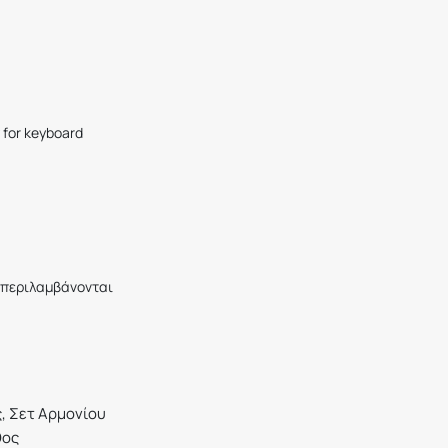
for
keyboard
περιλαμβάνονται
, Σετ Αρμονίου
θος