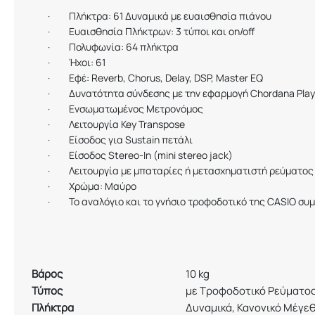
·
Πλήκτρα: 61 Δυναμικά με ευαισθησία πιάνου
·
Ευαισθησία Πλήκτρων: 3 τύποι και
on
/
off
·
Πολυφωνία: 64 πλήκτρα
·
Ήχοι: 61
·
Εφέ
: Reverb, Chorus, Delay, DSP, Master EQ
·
Δυνατότητα σύνδεσης με την εφαρμογή
Chordana
Play
·
Ενσωματωμένος Μετρονόμος
·
Λειτουργία
Key
Transpose
·
Είσοδος για
Sustain
πετάλι
·
Είσοδος
Stereo-In (mini stereo jack)
·
Λειτουργία με μπαταρίες ή μετασχηματιστή ρεύματος
·
Χρώμα: Μαύρο
·
Το αναλόγιο και το γνήσιο τροφοδοτικό της
CASIO
συμ
Βάρος
10 kg
Τύπος
με Τροφοδοτικό Ρεύματος
Πλήκτρα
Δυναμικά, Κανονικό Μέγε