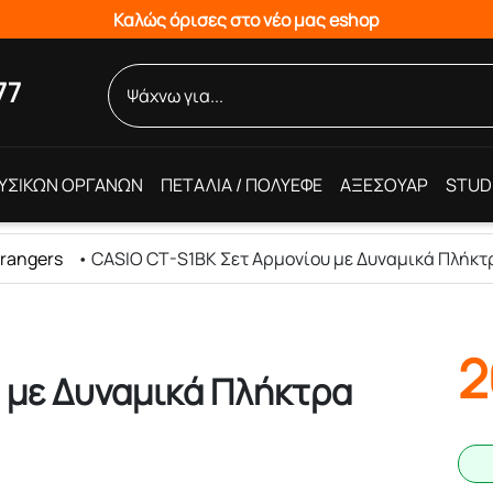
Καλώς όρισες στο νέο μας eshop
77
ΥΣΙΚΩΝ ΟΡΓΑΝΩΝ
ΠΕΤΑΛΙΑ / ΠΟΛΥΕΦΕ
ΑΞΕΣΟΥΑΡ
STUD
rrangers
•
CASIO CT-S1BK Σετ Αρμονίου με Δυναμικά Πλήκτ
2
 με Δυναμικά Πλήκτρα