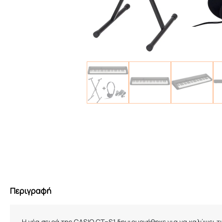
Περιγραφή
Η νέα σειρά της
CASIO
CT
–
S
1 δημιουργήθηκε για να καλύψει 