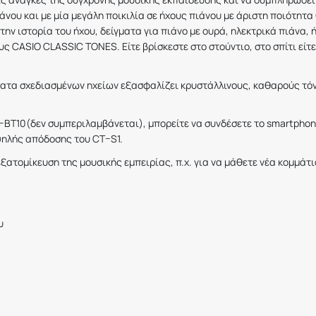
νου και με μία μεγάλη ποικιλία σε ήχους πιάνου με άριστη ποιότητα
ην ιστορία του ήχου, δείγματα για πιάνο με ουρά, ηλεκτρικά πιάνα,
ους
CASIO
CLASSIC
TONES
. Είτε βρίσκεστε στο στούντιο, στο σπίτι ε
τα σχεδιασμένων ηχείων εξασφαλίζει κρυστάλλινους, καθαρούς τό
–
BT
10(δεν συμπεριλαμβάνεται), μπορείτε να συνδέσετε το
smartpho
ψηλής απόδοσης του
CT
–
S
1.
ξατομίκευση της μουσικής εμπειρίας, π.χ. για να μάθετε νέα κομμάτι
υ