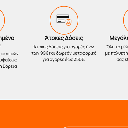
ημένο
Άτοκες Δόσεις
Μεγάλ
e
Άτοκες Δόσεις για αγορές άνω
Όλα τα μέλ
των 99€ και δωρεάν μεταφορικά
με πολυετή 
 μουσικών
για αγορές έως 350€.
σας 
ρυφαίους
η Βόρεια