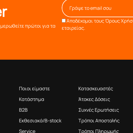
r
Αποδέχομαι τους
Όρους Χρήση
ημερωθείτε πρώτοι για τα
εταιρείας.
Η ΕΤΑΙΡΕΙΑ
ΠΛΗΡΟΦΟΡΙΕΣ
ροϊόντα βάση της πολύχρονης εμπειρίας μας
Ποιοι είμαστε
Κατασκευαστές
Κατάστημα
Άτοκες Δόσεις
B2B
Συχνές Ερωτήσεις
Εκθεσιακά/B-stock
Τρόποι Αποστολής
Service
Τρόποι Πληρωμής