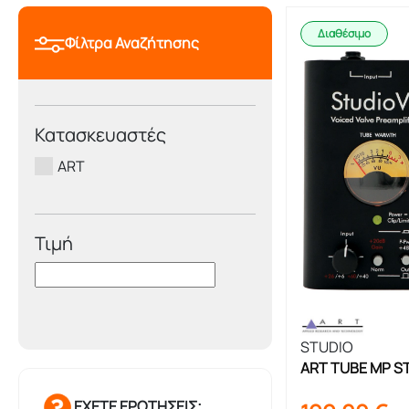
Διαθέσιμο
Φίλτρα Αναζήτησης
Κατασκευαστές
ART
Τιμή
STUDIO
ART TUBE MP ST
Προενίσχυση Ορ
ΕΧΕΤΕ ΕΡΩΤΗΣΕΙΣ;
Μικροφώνου