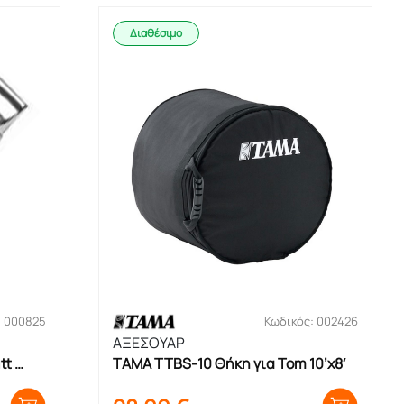
Διαθέσιμο
: 000825
Κωδικός: 002426
ΑΞΕΣΟΥΑΡ
t 
TAMA TTBS-10 Θήκη για Tom 10’x8′
ρου