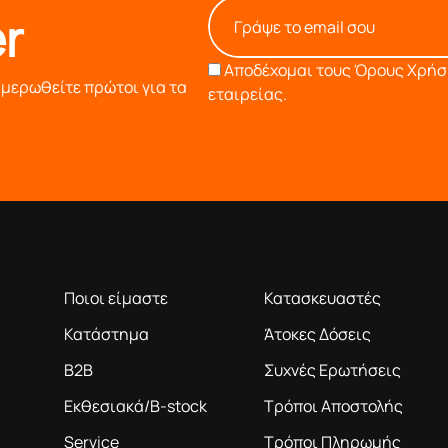
r
Αποδέχομαι τους
Όρους Χρήση
ημερωθείτε πρώτοι για τα
εταιρείας.
Η ΕΤΑΙΡΕΙΑ
ΠΛΗΡΟΦΟΡΙΕΣ
ροϊόντα βάση της πολύχρονης εμπειρίας μας
Ποιοι είμαστε
Κατασκευαστές
Κατάστημα
Άτοκες Δόσεις
B2B
Συχνές Ερωτήσεις
Εκθεσιακά/B-stock
Τρόποι Αποστολής
Service
Τρόποι Πληρωμής