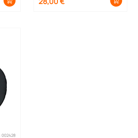
28,00
€
: 002428