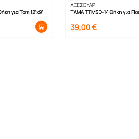
ΑΞΕΣΟΥΑΡ
ήκη για Tom 12’x9′
TAMA TTMSD-14 Θήκη για Floo
Tom-Βαθύ και Snare-Ταμπούρ
39,00
€
Παρέλασης 14’x11′