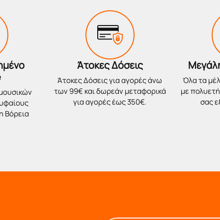
ημένο
Άτοκες Δόσεις
Μεγάλ
e
Άτοκες Δόσεις για αγορές άνω
Όλα τα μέλ
των 99€ και δωρεάν μεταφορικά
με πολυετή 
 μουσικών
για αγορές έως 350€.
σας 
ρυφαίους
η Βόρεια