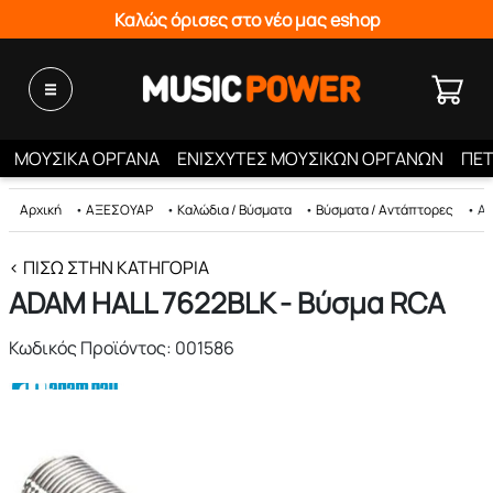
Καλώς όρισες στο νέο μας eshop
ΜΟΥΣΙΚΑ ΟΡΓΑΝΑ
ΕΝΙΣΧΥΤΕΣ ΜΟΥΣΙΚΩΝ ΟΡΓΑΝΩΝ
ΠΕΤ
Αρχική
•
ΑΞΕΣΟΥΑΡ
•
Καλώδια / Βύσματα
•
Βύσματα / Αντάπτορες
•
AD
< ΠΊΣΩ ΣΤΗΝ ΚΑΤΗΓΟΡΊΑ
ADAM HALL 7622BLK - Βύσμα RCA
Κωδικός Προϊόντος: 001586