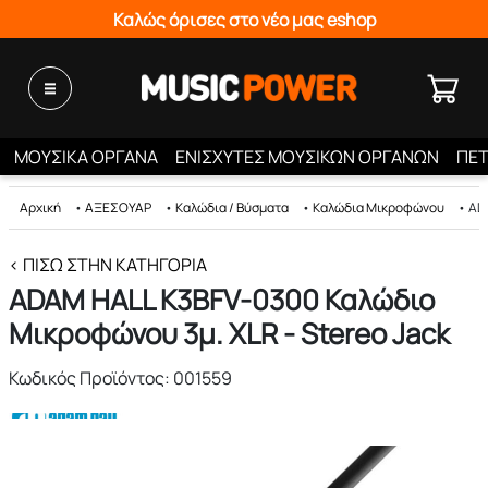
Καλώς όρισες στο νέο μας eshop
ΜΟΥΣΙΚΑ ΟΡΓΑΝΑ
ΕΝΙΣΧΥΤΕΣ ΜΟΥΣΙΚΩΝ ΟΡΓΑΝΩΝ
ΠΕΤ
Αρχική
•
ΑΞΕΣΟΥΑΡ
•
Καλώδια / Βύσματα
•
Καλώδια Μικροφώνου
•
AD
< ΠΊΣΩ ΣΤΗΝ ΚΑΤΗΓΟΡΊΑ
ADAM HALL K3BFV-0300 Καλώδιο
Μικροφώνου 3μ. XLR - Stereo Jack
Κωδικός Προϊόντος: 001559