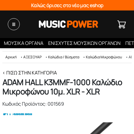
Καλώς όρισες στο νέο μας eshop
ΜΟΥΣΙΚΑ ΟΡΓΑΝΑ
ΕΝΙΣΧΥΤΕΣ ΜΟΥΣΙΚΩΝ ΟΡΓΑΝΩΝ
ΠΕΤ
Αρχική
•
ΑΞΕΣΟΥΑΡ
•
Καλώδια / Βύσματα
•
Καλώδια Μικροφώνου
•
AD
< ΠΊΣΩ ΣΤΗΝ ΚΑΤΗΓΟΡΊΑ
ADAM HALL K3MMF-1000 Καλώδιο
Μικροφώνου 10μ. XLR - XLR
Κωδικός Προϊόντος: 001569