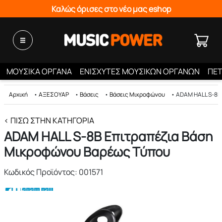
Καλώς όρισες στο νέο μας eshop
ΜΟΥΣΙΚΑ ΟΡΓΑΝΑ
ΕΝΙΣΧΥΤΕΣ ΜΟΥΣΙΚΩΝ ΟΡΓΑΝΩΝ
ΠΕΤ
Αρχική
•
ΑΞΕΣΟΥΑΡ
•
Βάσεις
•
Βάσεις Μικροφώνου
•
ADAM HALL S-8B
< ΠΊΣΩ ΣΤΗΝ ΚΑΤΗΓΟΡΊΑ
ADAM HALL S-8B Επιτραπέζια Βάση
Μικροφώνου Βαρέως Τύπου
Κωδικός Προϊόντος: 001571