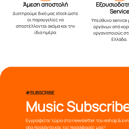
Άμεση αποστολή
Εξουσιοδοτ
Servic
Διατηρούμε δικό μας stock ώστε
οι παραγγελίες να
Υπεύθυνο service
αποστέλλονται ακόμα και την
οργάνων από κο
ίδια ημέρα.
οργανοποιούς στ
Ελλάδα.
#SUBSCRIBE
Music Subscribe
Εγγραφείτε τώρα στο newsletter του eshop & εν
νέα προϊόντα και τις προσφορές μας!