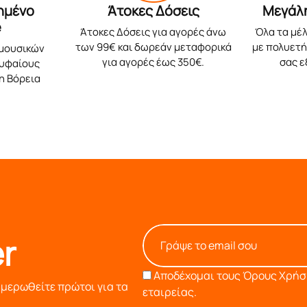
ημένο
Άτοκες Δόσεις
Μεγάλ
e
Άτοκες Δόσεις για αγορές άνω
Όλα τα μέλ
των 99€ και δωρεάν μεταφορικά
με πολυετή 
 μουσικών
για αγορές έως 350€.
σας 
ρυφαίους
η Βόρεια
r
Αποδέχομαι τους
Όρους Χρήση
ημερωθείτε πρώτοι για τα
εταιρείας.