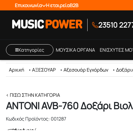
Επικοινωνία
Η εταιρεία
B2B
23510 227
Κατηγορίες
ΜΟΥΣΙΚΑ ΟΡΓΑΝΑ
ΕΝΙΣΧΥΤΕΣ ΜΟ
Αρχική
•
ΑΞΕΣΟΥΑΡ
•
Αξεσουάρ Εγχόρδων
•
Δοξάρι
< ΠΊΣΩ ΣΤΗΝ ΚΑΤΗΓΟΡΊΑ
ANTONI AVB-760 Δοξάρι Βιολ
Κωδικός Προϊόντος: 001287