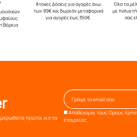
e
Άτοκες Δόσεις για αγορές άνω
Όλα τα μέλ
των 99€ και δωρεάν μεταφορικά
με πολυετή 
 μουσικών
για αγορές έως 350€.
σας 
ρυφαίους
η Βόρεια
r
Αποδέχομαι τους
Όρους Χρήση
ημερωθείτε πρώτοι για τα
εταιρείας.