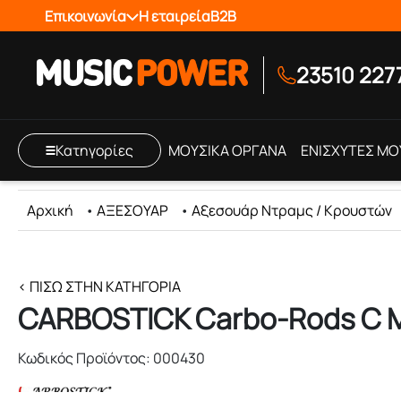
Επικοινωνία
Η εταιρεία
B2B
23510 227
Κατηγορίες
ΜΟΥΣΙΚΑ ΟΡΓΑΝΑ
ΕΝΙΣΧΥΤΕΣ ΜΟ
Αρχική
•
ΑΞΕΣΟΥΑΡ
•
Αξεσουάρ Ντραμς / Κρουστών
< ΠΊΣΩ ΣΤΗΝ ΚΑΤΗΓΟΡΊΑ
CARBOSTICK Carbo-Rods C 
Κωδικός Προϊόντος: 000430