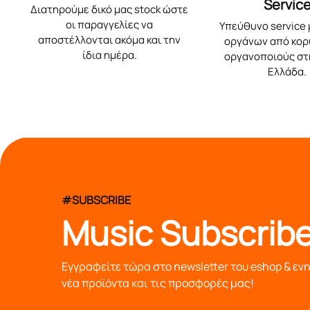
Servic
Διατηρούμε δικό μας stock ώστε
οι παραγγελίες να
Υπεύθυνο service
αποστέλλονται ακόμα και την
οργάνων από κο
ίδια ημέρα.
οργανοποιούς στ
Ελλάδα.
#SUBSCRIBE
Music Subscribe
Εγγραφείτε τώρα στο newsletter του eshop & εν
νέα προϊόντα και τις προσφορές μας!