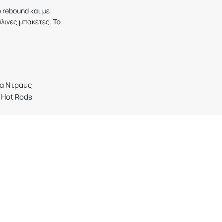
ο
rebound
και με
λινες μπακέτες. To
ια Ντραμς
 Hot Rods