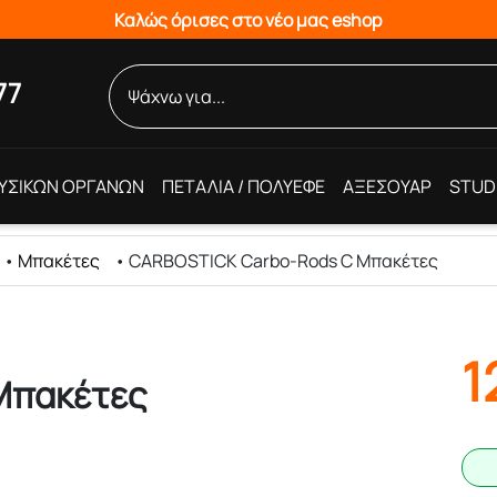
Καλώς όρισες στο νέο μας eshop
77
ΥΣΙΚΩΝ ΟΡΓΑΝΩΝ
ΠΕΤΑΛΙΑ / ΠΟΛΥΕΦΕ
ΑΞΕΣΟΥΑΡ
STUD
•
Μπακέτες
•
CARBOSTICK Carbo-Rods C Μπακέτες
1
Μπακέτες