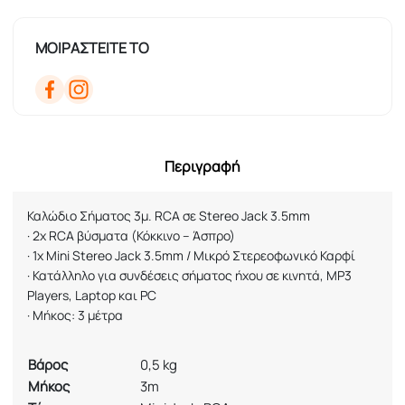
ΜΟΙΡΑΣΤΕΙΤΕ ΤΟ
Περιγραφή
Καλώδιο Σήματος 3μ.
RCA
σε
Stereo
Jack
3.5
mm
·
2x RCA
βύσματα (Κόκκινο – Άσπρο)
·
1
x
Mini
Stereo
Jack
3.5
mm
/ Μικρό Στερεοφωνικό Καρφί
·
Κατάλληλο για συνδέσεις σήματος ήχου σε κινητά,
MP
3
Players
,
Laptop
και
PC
·
Μήκος: 3 μέτρα
Βάρος
0,5 kg
Μήκος
3m