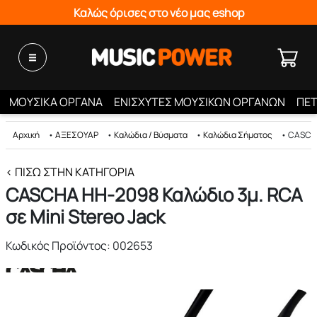
Καλώς όρισες στο νέο μας eshop
ΜΟΥΣΙΚΑ ΟΡΓΑΝΑ
ΕΝΙΣΧΥΤΕΣ ΜΟΥΣΙΚΩΝ ΟΡΓΑΝΩΝ
ΠΕΤ
Αρχική
•
ΑΞΕΣΟΥΑΡ
•
Καλώδια / Βύσματα
•
Καλώδια Σήματος
•
CASCHA
< ΠΊΣΩ ΣΤΗΝ ΚΑΤΗΓΟΡΊΑ
CASCHA HH-2098 Καλώδιο 3μ. RCA
σε Mini Stereo Jack
Κωδικός Προϊόντος: 002653