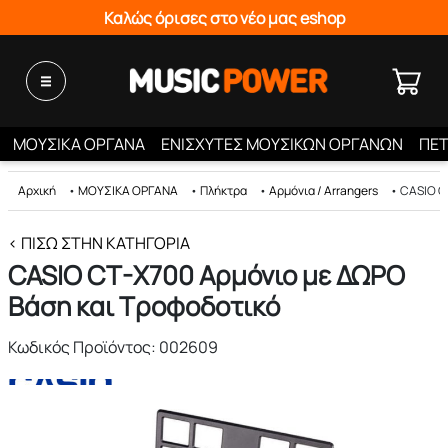
Καλώς όρισες στο νέο μας eshop
ΜΟΥΣΙΚΑ ΟΡΓΑΝΑ
ΕΝΙΣΧΥΤΕΣ ΜΟΥΣΙΚΩΝ ΟΡΓΑΝΩΝ
ΠΕΤ
Αρχική
•
ΜΟΥΣΙΚΑ ΟΡΓΑΝΑ
•
Πλήκτρα
•
Αρμόνια / Arrangers
•
CASIO C
< ΠΊΣΩ ΣΤΗΝ ΚΑΤΗΓΟΡΊΑ
CASIO CT-X700 Αρμόνιο με ΔΩΡΟ
Βάση και Τροφοδοτικό
Κωδικός Προϊόντος: 002609