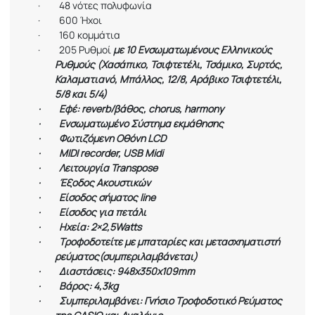
·
48 νότες πολυφωνία
·
600 Ήχοι
·
160 κομμάτια
·
205 Ρυθμοί
με 10 Ενσωματωμένους Ελληνικούς
Ρυθμούς (Χασάπικο, Τσιφτετέλι, Τσάμικο, Συρτός,
Καλαματιανό, Μπάλλος, 12/8, Αράβικο Τσιφτετέλι,
5/8 και 5/4)
·
Εφέ: reverb/βάθος, chorus, harmony
·
Ενσωματωμένο Σύστημα εκμάθησης
·
Φωτιζόμενη Οθόνη
LCD
·
MIDI
recorder
,
USB
Midi
·
Λειτουργία Transpose
·
Έξοδος Ακουστικών
·
Είσοδος σήματος line
·
Είσοδος για πετάλι
·
Ηχεία: 2×2,5Watts
·
Τροφοδοτείτε με μπαταρίες και μετασχηματιστή
ρεύματος(συμπεριλαμβάνεται)
·
Διαστάσεις: 948x350x109mm
·
Βάρος: 4,3kg
·
Συμπεριλαμβάνει:
Γνήσιο Τροφοδοτικό Ρεύματος