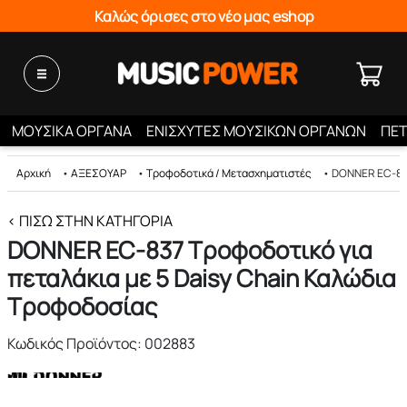
Καλώς όρισες στο νέο μας eshop
ΜΟΥΣΙΚΑ ΟΡΓΑΝΑ
ΕΝΙΣΧΥΤΕΣ ΜΟΥΣΙΚΩΝ ΟΡΓΑΝΩΝ
ΠΕΤ
Αρχική
•
ΑΞΕΣΟΥΑΡ
•
Τροφοδοτικά / Μετασχηματιστές
•
DONNER EC-837
< ΠΊΣΩ ΣΤΗΝ ΚΑΤΗΓΟΡΊΑ
DONNER EC-837 Τροφοδοτικό για
πεταλάκια με 5 Daisy Chain Καλώδια
Τροφοδοσίας
Κωδικός Προϊόντος: 002883