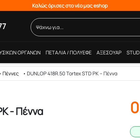
Καλώς όρισες στο νέο μας eshop
77
ΥΣΙΚΩΝ ΟΡΓΑΝΩΝ
ΠΕΤΑΛΙΑ / ΠΟΛΥΕΦΕ
ΑΞΕΣΟΥΑΡ
STUD
•
Πέννες
•
DUNLOP 418R.50 Tortex STD PK – Πέννα
0
K - Πέννα