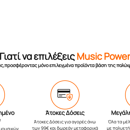
Γιατί να επιλέξεις
Music Powe
σας,προσφέροντας μόνο επιλεγμένα προϊόντα βάση της πολύχ
ημένο
Άτοκες Δόσεις
Μεγάλ
e
Άτοκες Δόσεις για αγορές άνω
Όλα τα μέλ
των 99€ και δωρεάν μεταφορικά
με πολυετή 
 μουσικών