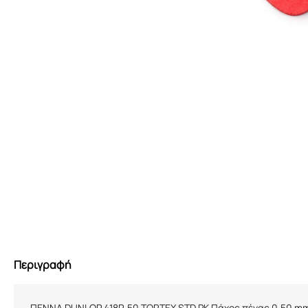
Περιγραφή
ΠΕΝΝΑ DUNLOP 418R.50 TORTEX STD PK Πάχος πένας 0,50 m