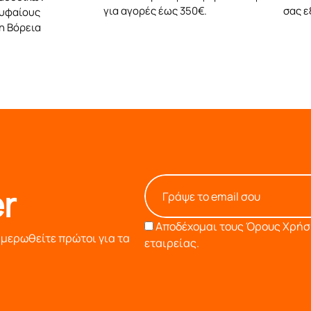
για αγορές έως 350€.
σας 
ρυφαίους
η Βόρεια
r
Αποδέχομαι τους
Όρους Χρήση
ημερωθείτε πρώτοι για τα
εταιρείας.