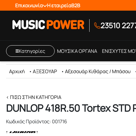
Επικοινωνία
Η εταιρεία
B2B
23510 227
Κατηγορίες
ΜΟΥΣΙΚΑ ΟΡΓΑΝΑ
ΕΝΙΣΧΥΤΕΣ ΜΟ
Αρχική
•
ΑΞΕΣΟΥΑΡ
•
Αξεσουάρ Κιθάρας / Μπάσου
< ΠΊΣΩ ΣΤΗΝ ΚΑΤΗΓΟΡΊΑ
DUNLOP 418R.50 Tortex STD P
Κωδικός Προϊόντος: 001716