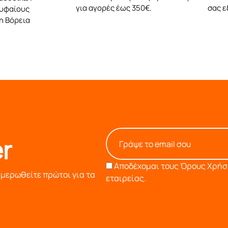
για αγορές έως 350€.
σας 
ρυφαίους
η Βόρεια
r
Αποδέχομαι τους
Όρους Χρήση
ημερωθείτε πρώτοι για τα
εταιρείας.