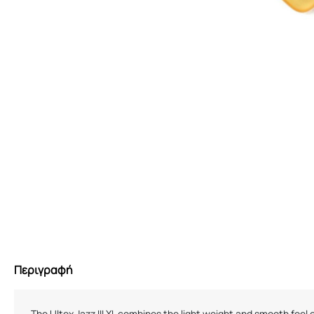
Περιγραφή
The Ultex Jazz III XL combines the light weight and smooth feel o