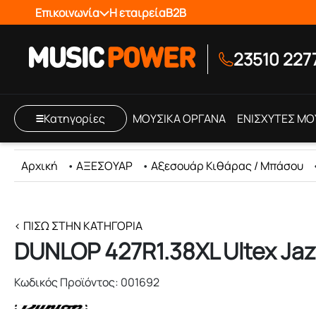
Επικοινωνία
Η εταιρεία
B2B
23510 227
Κατηγορίες
ΜΟΥΣΙΚΑ ΟΡΓΑΝΑ
ΕΝΙΣΧΥΤΕΣ ΜΟ
Αρχική
•
ΑΞΕΣΟΥΑΡ
•
Αξεσουάρ Κιθάρας / Μπάσου
< ΠΊΣΩ ΣΤΗΝ ΚΑΤΗΓΟΡΊΑ
DUNLOP 427R1.38XL Ultex Jazz 
Κωδικός Προϊόντος: 001692