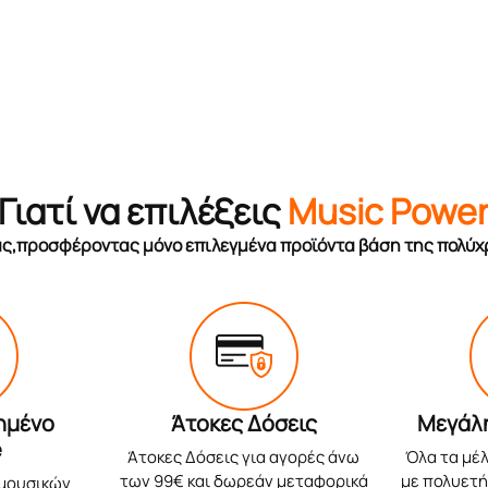
Γιατί να επιλέξεις
Music Powe
σας,προσφέροντας μόνο επιλεγμένα προϊόντα βάση της πολύχ
ημένο
Άτοκες Δόσεις
Μεγάλ
e
Άτοκες Δόσεις για αγορές άνω
Όλα τα μέλ
των 99€ και δωρεάν μεταφορικά
με πολυετή 
 μουσικών