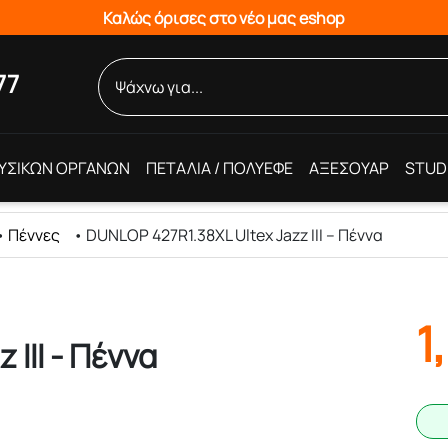
Καλώς όρισες στο νέο μας eshop
77
ΥΣΙΚΩΝ ΟΡΓΑΝΩΝ
ΠΕΤΑΛΙΑ / ΠΟΛΥΕΦΕ
ΑΞΕΣΟΥΑΡ
STUD
•
Πέννες
•
DUNLOP 427R1.38XL Ultex Jazz III – Πέννα
1
III - Πέννα