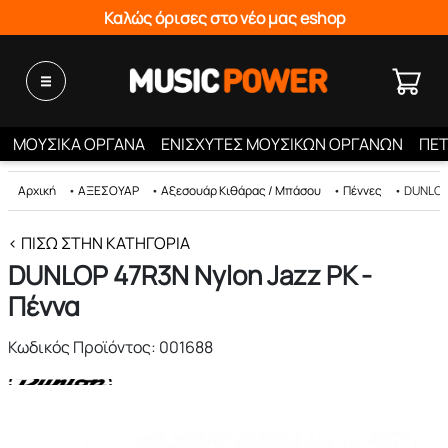
Καλώς όρισες στο νέο μας eshop
ΜΟΥΣΙΚΑ ΟΡΓΑΝΑ
ΕΝΙΣΧΥΤΕΣ ΜΟΥΣΙΚΩΝ ΟΡΓΑΝΩΝ
ΠΕΤ
Αρχική
•
ΑΞΕΣΟΥΑΡ
•
Αξεσουάρ Κιθάρας / Μπάσου
•
Πέννες
•
DUNLOP 
< ΠΊΣΩ ΣΤΗΝ ΚΑΤΗΓΟΡΊΑ
DUNLOP 47R3N Nylon Jazz PK -
Πέννα
Κωδικός Προϊόντος: 001688