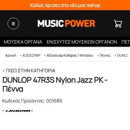
Καλώς όρισες στο νέο μας eshop
ΜΟΥΣΙΚΑ ΟΡΓΑΝΑ
ΕΝΙΣΧΥΤΕΣ ΜΟΥΣΙΚΩΝ ΟΡΓΑΝΩΝ
ΠΕΤ
Αρχική
•
ΑΞΕΣΟΥΑΡ
•
Αξεσουάρ Κιθάρας / Μπάσου
•
Πέννες
•
DUNLOP 
< ΠΊΣΩ ΣΤΗΝ ΚΑΤΗΓΟΡΊΑ
DUNLOP 47R3S Nylon Jazz PK -
Πέννα
Κωδικός Προϊόντος: 001689