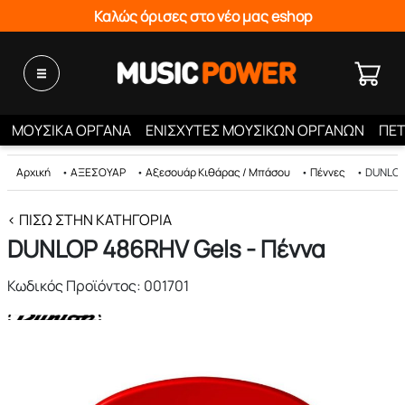
Καλώς όρισες στο νέο μας eshop
ΜΟΥΣΙΚΑ ΟΡΓΑΝΑ
ΕΝΙΣΧΥΤΕΣ ΜΟΥΣΙΚΩΝ ΟΡΓΑΝΩΝ
ΠΕΤ
Αρχική
•
ΑΞΕΣΟΥΑΡ
•
Αξεσουάρ Κιθάρας / Μπάσου
•
Πέννες
•
DUNLOP 
< ΠΊΣΩ ΣΤΗΝ ΚΑΤΗΓΟΡΊΑ
DUNLOP 486RHV Gels - Πέννα
Κωδικός Προϊόντος: 001701