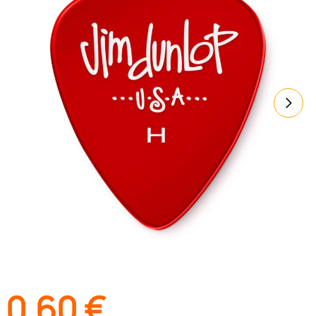
0,60
€