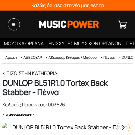
Καλώς όρισες στο νέο μας eshop
ΜΟΥΣΙΚΑ ΟΡΓΑΝΑ
ΕΝΙΣΧΥΤΕΣ ΜΟΥΣΙΚΩΝ ΟΡΓΑΝΩΝ
ΠΕΤ
Αρχική
•
ΑΞΕΣΟΥΑΡ
•
Αξεσουάρ Κιθάρας / Μπάσου
•
Πέννες
•
DUNLOP 
< ΠΊΣΩ ΣΤΗΝ ΚΑΤΗΓΟΡΊΑ
DUNLOP BL51R1.0 Tortex Back
Stabber - Πέννα
Κωδικός Προϊόντος: 003526