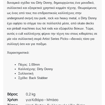
δυναμικά σχέδια του Dirty Donny, δημιουργώντας ένα μοναδικό,
συλλεκτικό και εξαιρετικά χρηστικό κομμάτι τέχνης. Θεωρούμενος
ως ένας από τους πιο επιδραστικούς καλλιτέχνες στην
underground σκηνή του punk, rock και heavy metal, ο Dirty Donny
έχει αφήσει το στίγμα του σε πολλαπλά μέσα, από skate decks
και pinball machines έως hot rods και εξώφυλλα δίσκων. Τώρα,
αυτός ο cult καλλιτέχνης φέρνει την τέχνη του στους κιθαρίστες σε
μία νέα συλλεκτική σειρά Artist Series Picks—ιδανικές τόσο για
συλλογή όσο και για παίξιμο.
Χαρακτηριστικά:
Πάχος: 1.00mm
Καλλιτέχνης: Dirty Donny
Συλλεκτική
Σχέδιο: Back Stabber
Βάρος
0,2 kg
Χρήση
για Κιθάρα – Μπάσο