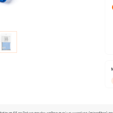
latinum
65 το
Deluxe
πανάκι καθαρισμού με μικροϊνες (
microfiber
) τ