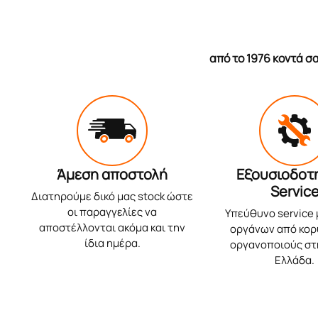
από το 1976 κοντά 
Άμεση αποστολή
Εξουσιοδοτ
Servic
Διατηρούμε δικό μας stock ώστε
οι παραγγελίες να
Υπεύθυνο service
αποστέλλονται ακόμα και την
οργάνων από κο
ίδια ημέρα.
οργανοποιούς στ
Ελλάδα.