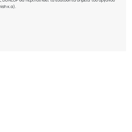
nish
κ.α).