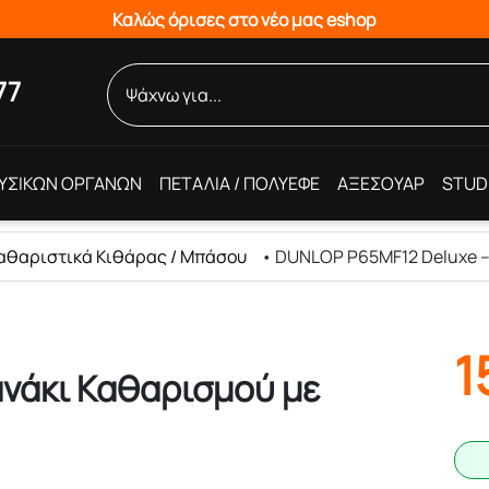
Καλώς όρισες στο νέο μας eshop
77
ΥΣΙΚΩΝ ΟΡΓΑΝΩΝ
ΠΕΤΑΛΙΑ / ΠΟΛΥΕΦΕ
ΑΞΕΣΟΥΑΡ
STUD
αθαριστικά Κιθάρας / Μπάσου
•
DUNLOP P65MF12 Deluxe –
1
νάκι Καθαρισμού με