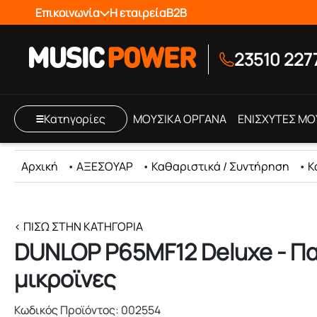
Επικοινωνία
Η εταιρεία
B2B
23510 227
Κατηγορίες
ΜΟΥΣΙΚΑ ΟΡΓΑΝΑ
ΕΝΙΣΧΥΤΕΣ ΜΟ
Αρχική
•
ΑΞΕΣΟΥΑΡ
•
Καθαριστικά / Συντήρηση
•
Κ
< ΠΊΣΩ ΣΤΗΝ ΚΑΤΗΓΟΡΊΑ
DUNLOP P65MF12 Deluxe - Πα
μικροϊνες
Κωδικός Προϊόντος: 002554