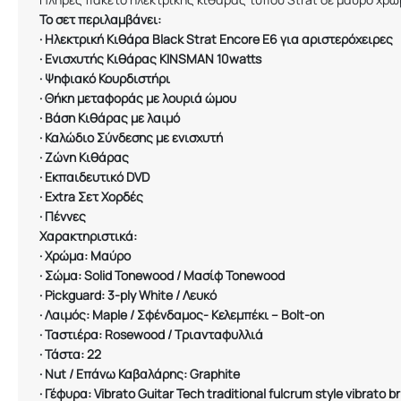
Το σετ περιλαμβάνει:
·
Ηλεκτρική Κιθάρα Black Strat Encore E6 για αριστερόχειρες
·
Ενισχυτής Κιθάρας KINSMAN 10watts
·
Ψηφιακό Κουρδιστήρι
·
Θήκη μεταφοράς με λουριά ώμου
·
Βάση Κιθάρας με λαιμό
·
Καλώδιο Σύνδεσης με ενισχυτή
·
Ζώνη Κιθάρας
·
Εκπαιδευτικό DVD
·
Extra Σετ Χορδές
·
Πέννες
Χαρακτηριστικά:
·
Χρώμα: Μαύρο
·
Σώμα: Solid Tonewood / Μασίφ Tonewood
·
Pickguard: 3-ply White / Λευκό
·
Λαιμός: Maple / Σφένδαμος- Κελεμπέκι – Bolt-on
·
Ταστιέρα: Rosewood / Τριανταφυλλιά
·
Τάστα: 22
·
Nut / Επάνω Καβαλάρης: Graphite
·
Γέφυρα
: Vibrato Guitar Tech traditional fulcrum style vibrato b