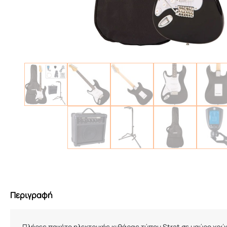
Περιγραφή
Πλήρες πακέτο ηλεκτρικής κιθάρας τύπου Strat σε μαύρο χρώ