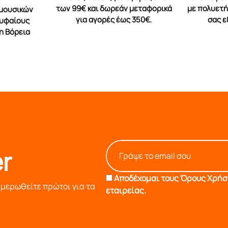
των 99€ και δωρεάν μεταφορικά
με πολυετή 
 μουσικών
για αγορές έως 350€.
σας 
ρυφαίους
η Βόρεια
r
Αποδέχομαι τους
Όρους Χρήση
ημερωθείτε πρώτοι για τα
εταιρείας.