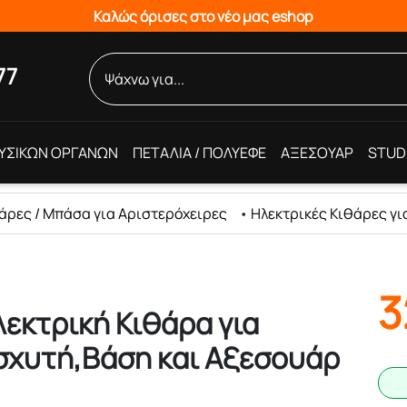
Καλώς όρισες στο νέο μας eshop
77
ΥΣΙΚΩΝ ΟΡΓΑΝΩΝ
ΠΕΤΑΛΙΑ / ΠΟΛΥΕΦΕ
ΑΞΕΣΟΥΑΡ
STUD
άρες / Μπάσα για Αριστερόχειρες
•
Ηλεκτρικές Κιθάρες γι
3
εκτρική Κιθάρα για
ισχυτή,Βάση και Αξεσουάρ