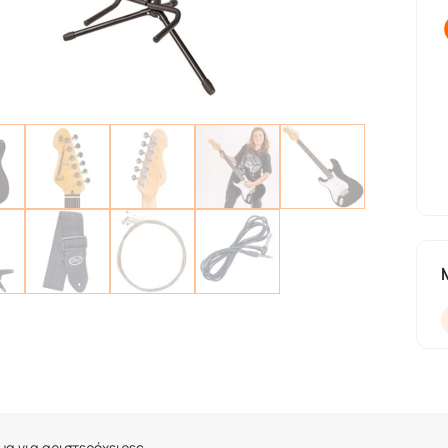
μα για αριστερόχειρες.