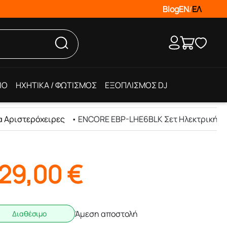
Blog
EN
/
ΕΛ
IO
ΗΧΗΤΙΚΑ / ΦΩΤΙΣΜΟΣ
ΕΞΟΠΛΙΣΜΟΣ DJ
α Αριστερόχειρες
•
ENCORE EBP-LHE6BLK Σετ Ηλεκτρική Κι
29,00
€
Άμεση αποστολή
Διαθέσιμο