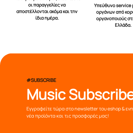
οι παραγγελίες να
Υπεύθυνο service
αποστέλλονται ακόμα και την
οργάνων από κο
ίδια ημέρα.
οργανοποιούς στ
Ελλάδα.
#SUBSCRIBE
Music Subscribe
Εγγραφείτε τώρα στο newsletter του eshop & εν
νέα προϊόντα και τις προσφορές μας!