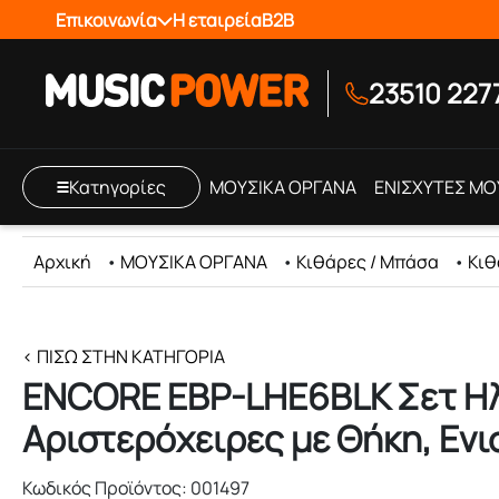
Επικοινωνία
Η εταιρεία
B2B
23510 227
Κατηγορίες
ΜΟΥΣΙΚΑ ΟΡΓΑΝΑ
ΕΝΙΣΧΥΤΕΣ ΜΟ
Αρχική
•
ΜΟΥΣΙΚΑ ΟΡΓΑΝΑ
•
Κιθάρες / Μπάσα
•
Κιθ
< ΠΊΣΩ ΣΤΗΝ ΚΑΤΗΓΟΡΊΑ
ENCORE EBP-LHE6BLK Σετ Ηλ
Αριστερόχειρες με Θήκη, Εν
Κωδικός Προϊόντος: 001497