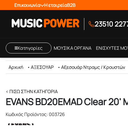
Επικοινωνία
Η εταιρεία
B2B
23510 227
Κατηγορίες
ΜΟΥΣΙΚΑ ΟΡΓΑΝΑ
ΕΝΙΣΧΥΤΕΣ ΜΟ
Αρχική
•
ΑΞΕΣΟΥΑΡ
•
Αξεσουάρ Ντραμς / Κρουστών
< ΠΊΣΩ ΣΤΗΝ ΚΑΤΗΓΟΡΊΑ
EVANS BD20EMAD Clear 20' 
Κωδικός Προϊόντος: 003726