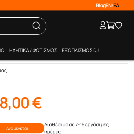
Blog
EN
/
ΕΛ
IO
ΗΧΗΤΙΚΑ / ΦΩΤΙΣΜΟΣ
ΕΞΟΠΛΙΣΜΟΣ DJ
σας
8,00
€
Διαθέσιμο σε 7-15 εργάσιμες
Αναμένεται
ημέρες