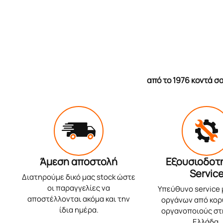
από το 1976 κοντά 
Άμεση αποστολή
Εξουσιοδοτ
Servic
Διατηρούμε δικό μας stock ώστε
οι παραγγελίες να
Υπεύθυνο service
αποστέλλονται ακόμα και την
οργάνων από κο
ίδια ημέρα.
οργανοποιούς στ
Ελλάδα.