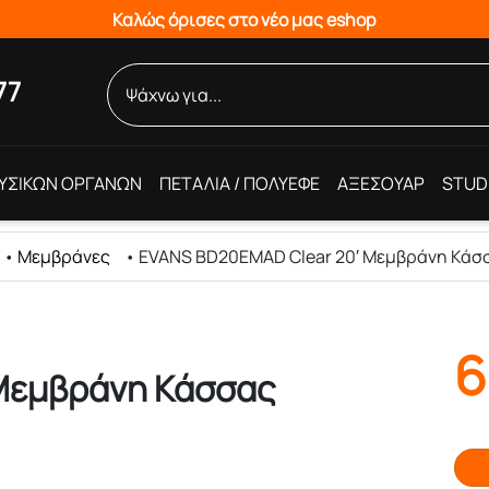
Καλώς όρισες στο νέο μας eshop
77
ΥΣΙΚΩΝ ΟΡΓΑΝΩΝ
ΠΕΤΑΛΙΑ / ΠΟΛΥΕΦΕ
ΑΞΕΣΟΥΑΡ
STUD
•
Μεμβράνες
•
EVANS BD20EMAD Clear 20′ Μεμβράνη Κάσ
6
Μεμβράνη Κάσσας