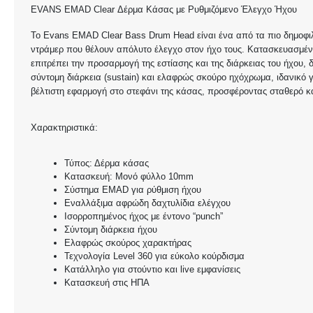
EVANS EMAD Clear Δέρμα Κάσας με Ρυθμιζόμενο Έλεγχο Ήχου
Το Evans EMAD Clear Bass Drum Head είναι ένα από τα πιο δημοφιλ
ντράμερ που θέλουν απόλυτο έλεγχο στον ήχο τους. Κατασκευασμέ
επιτρέπει την προσαρμογή της εστίασης και της διάρκειας του ήχου,
σύντομη διάρκεια (sustain) και ελαφρώς σκούρο ηχόχρωμα, ιδανικό γ
βέλτιστη εφαρμογή στο στεφάνι της κάσας, προσφέροντας σταθερό κ
Χαρακτηριστικά:
Τύπος: Δέρμα κάσας
Κατασκευή: Μονό φύλλο 10mm
Σύστημα EMAD για ρύθμιση ήχου
Εναλλάξιμα αφρώδη δαχτυλίδια ελέγχου
Ισορροπημένος ήχος με έντονο “punch”
Σύντομη διάρκεια ήχου
Ελαφρώς σκούρος χαρακτήρας
Τεχνολογία Level 360 για εύκολο κούρδισμα
Κατάλληλο για στούντιο και live εμφανίσεις
Κατασκευή στις ΗΠΑ