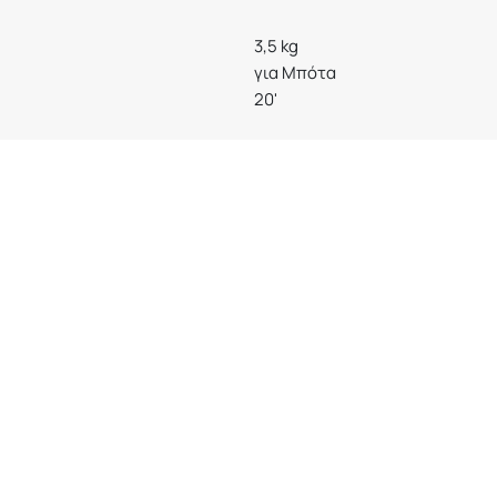
3,5 kg
για Μπότα
20'