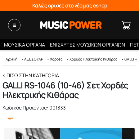
Καλώς όρισες στο νέο μας eshop
ΜΟΥΣΙΚΑ ΟΡΓΑΝΑ
ΕΝΙΣΧΥΤΕΣ ΜΟΥΣΙΚΩΝ ΟΡΓΑΝΩΝ
ΠΕΤ
Αρχική
•
ΑΞΕΣΟΥΑΡ
•
Χορδές
•
Χορδές Ηλεκτρικής Κιθάρας
•
GALLI R
< ΠΊΣΩ ΣΤΗΝ ΚΑΤΗΓΟΡΊΑ
GALLI RS-1046 (10-46) Σετ Χορδές
Ηλεκτρικής Κιθάρας
Κωδικός Προϊόντος: 001333