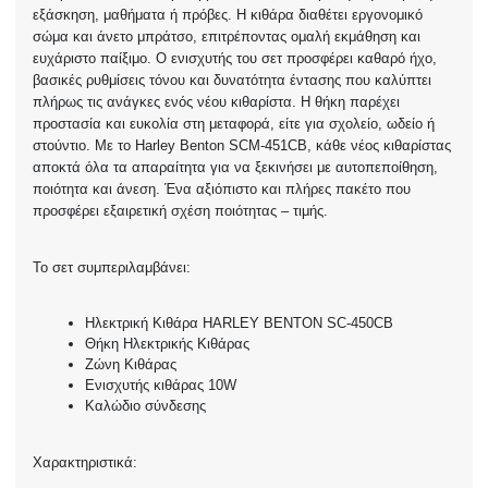
εξάσκηση, μαθήματα ή πρόβες. Η κιθάρα διαθέτει εργονομικό
σώμα και άνετο μπράτσο, επιτρέποντας ομαλή εκμάθηση και
ευχάριστο παίξιμο. Ο ενισχυτής του σετ προσφέρει καθαρό ήχο,
βασικές ρυθμίσεις τόνου και δυνατότητα έντασης που καλύπτει
πλήρως τις ανάγκες ενός νέου κιθαρίστα. Η θήκη παρέχει
προστασία και ευκολία στη μεταφορά, είτε για σχολείο, ωδείο ή
στούντιο. Με το Harley Benton SCM-451CB, κάθε νέος κιθαρίστας
αποκτά όλα τα απαραίτητα για να ξεκινήσει με αυτοπεποίθηση,
ποιότητα και άνεση. Ένα αξιόπιστο και πλήρες πακέτο που
προσφέρει εξαιρετική σχέση ποιότητας – τιμής.
Το σετ συμπεριλαμβάνει:
Ηλεκτρική Κιθάρα HARLEY BENTON SC-450CB
Θήκη Ηλεκτρικής Κιθάρας
Ζώνη Κιθάρας
Ενισχυτής κιθάρας 10W
Καλώδιο σύνδεσης
Χαρακτηριστικά: