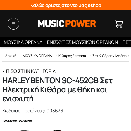
Καλώς όρισες στο νέο μας eshop
ΜΟΥΣΙΚΑ ΟΡΓΑΝΑ
ΕΝΙΣΧΥΤΕΣ ΜΟΥΣΙΚΩΝ ΟΡΓΑΝΩΝ
ΠΕΤ
Αρχική
•
ΜΟΥΣΙΚΑ ΟΡΓΑΝΑ
•
Κιθάρες / Μπάσα
•
Σετ Κιθάρας / Μπάσου
< ΠΊΣΩ ΣΤΗΝ ΚΑΤΗΓΟΡΊΑ
HARLEY BENTON SC-452CB Σετ
Ηλεκτρική Κιθάρα με θήκη και
ενισχυτή
Κωδικός Προϊόντος: 003676