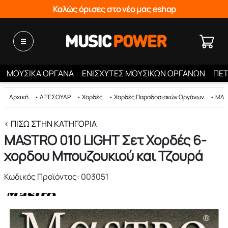
Καλώς όρισες στο νέο μας eshop
ΜΟΥΣΙΚΑ ΟΡΓΑΝΑ
ΕΝΙΣΧΥΤΕΣ ΜΟΥΣΙΚΩΝ ΟΡΓΑΝΩΝ
ΠΕΤ
Αρχική
•
ΑΞΕΣΟΥΑΡ
•
Χορδές
•
Χορδές Παραδοσιακών Οργάνων
•
MAST
< ΠΊΣΩ ΣΤΗΝ ΚΑΤΗΓΟΡΊΑ
MASTRO 010 LIGHT Σετ Χορδές 6-
χορδου Μπουζουκιού και Τζουρά
Κωδικός Προϊόντος: 003051