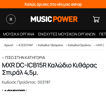
Καλώς όρισες στο νέο μας eshop
ΜΟΥΣΙΚΑ ΟΡΓΑΝΑ
ΕΝΙΣΧΥΤΕΣ ΜΟΥΣΙΚΩΝ ΟΡΓΑΝΩΝ
ΠΕΤ
Αρχική
•
ΑΞΕΣΟΥΑΡ
•
Καλώδια / Βύσματα
•
Καλώδια Οργάνου
•
MXR DC
< ΠΊΣΩ ΣΤΗΝ ΚΑΤΗΓΟΡΊΑ
MXR DC-ICB15R Καλώδιο Κιθάρας
Σπιράλ 4,5μ.
Κωδικός Προϊόντος: 003787