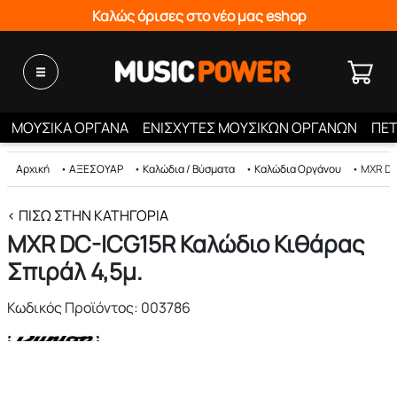
Καλώς όρισες στο νέο μας eshop
ΜΟΥΣΙΚΑ ΟΡΓΑΝΑ
ΕΝΙΣΧΥΤΕΣ ΜΟΥΣΙΚΩΝ ΟΡΓΑΝΩΝ
ΠΕΤ
Αρχική
•
ΑΞΕΣΟΥΑΡ
•
Καλώδια / Βύσματα
•
Καλώδια Οργάνου
•
MXR DC
< ΠΊΣΩ ΣΤΗΝ ΚΑΤΗΓΟΡΊΑ
MXR DC-ICG15R Καλώδιο Κιθάρας
Σπιράλ 4,5μ.
Κωδικός Προϊόντος: 003786