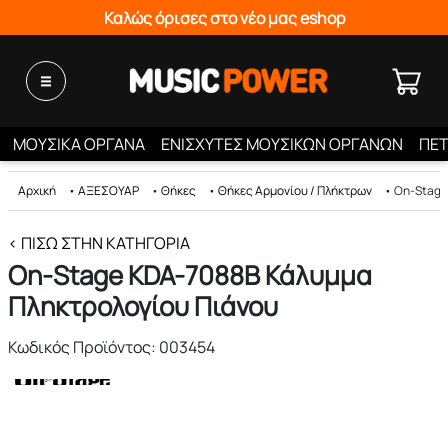
Καλώς όρισες στο νέο μας eshop
ΜΟΥΣΙΚΑ ΟΡΓΑΝΑ
ΕΝΙΣΧΥΤΕΣ ΜΟΥΣΙΚΩΝ ΟΡΓΑΝΩΝ
ΠΕΤ
Αρχική
•
ΑΞΕΣΟΥΑΡ
•
Θήκες
•
Θήκες Αρμονίου / Πλήκτρων
•
On-Stage
< ΠΊΣΩ ΣΤΗΝ ΚΑΤΗΓΟΡΊΑ
On-Stage KDA-7088B Κάλυμμα
Πληκτρολογίου Πιάνου
Κωδικός Προϊόντος: 003454