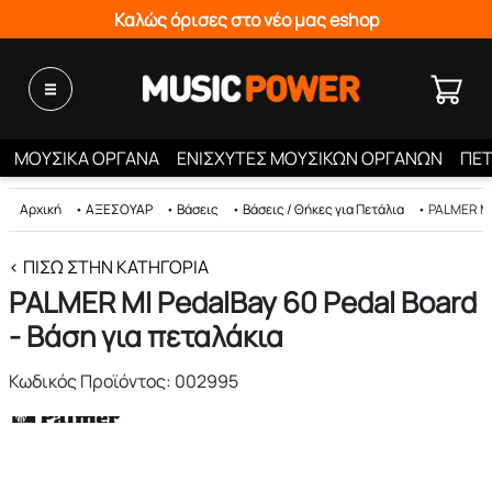
Καλώς όρισες στο νέο μας eshop
ΜΟΥΣΙΚΑ ΟΡΓΑΝΑ
ΕΝΙΣΧΥΤΕΣ ΜΟΥΣΙΚΩΝ ΟΡΓΑΝΩΝ
ΠΕΤ
Αρχική
•
ΑΞΕΣΟΥΑΡ
•
Βάσεις
•
Βάσεις / Θήκες για Πετάλια
•
PALMER MI 
< ΠΊΣΩ ΣΤΗΝ ΚΑΤΗΓΟΡΊΑ
PALMER MI PedalBay 60 Pedal Board
- Βάση για πεταλάκια
Κωδικός Προϊόντος: 002995