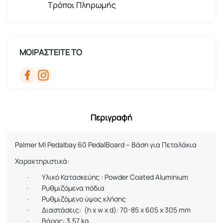
Τρόποι Πληρωμής
ΜΟΙΡΑΣΤΕΙΤΕ ΤΟ
Περιγραφή
Palmer MI Pedalbay 60 PedalBoard –
Βάση
για
Πεταλάκια
Χαρακτηριστικά:
·
Υλικό
Κατασκεύης
: Powder Coated Aluminium
·
Ρυθμιζόμενα πόδια
·
Ρυθμιζόμενο ύψος κλήσης
·
Διαστάσεις:
(h x w x d): 70-85 x 605 x 305 mm
·
Βάρος:
3
,5
7
kg,