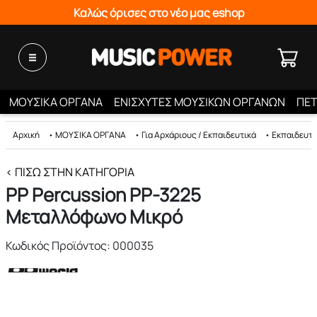
Καλώς όρισες στο νέο μας eshop
ΜΟΥΣΙΚΑ ΟΡΓΑΝΑ
ΕΝΙΣΧΥΤΕΣ ΜΟΥΣΙΚΩΝ ΟΡΓΑΝΩΝ
ΠΕΤ
Αρχική
•
ΜΟΥΣΙΚΑ ΟΡΓΑΝΑ
•
Για Αρχάριους / Εκπαιδευτικά
•
Εκπαιδευτι
< ΠΊΣΩ ΣΤΗΝ ΚΑΤΗΓΟΡΊΑ
PP Percussion PP-3225
Μεταλλόφωνο Μικρό
Κωδικός Προϊόντος: 000035