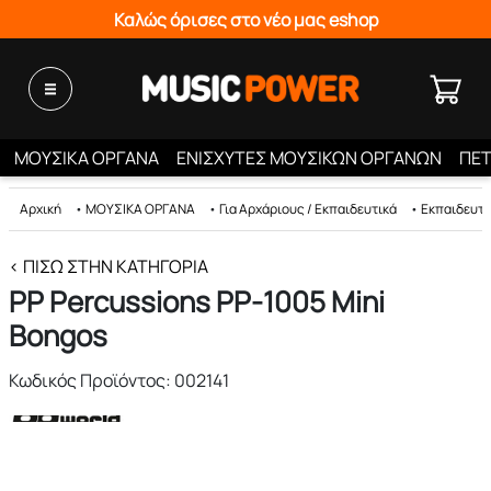
Καλώς όρισες στο νέο μας eshop
ΜΟΥΣΙΚΑ ΟΡΓΑΝΑ
ΕΝΙΣΧΥΤΕΣ ΜΟΥΣΙΚΩΝ ΟΡΓΑΝΩΝ
ΠΕΤ
Αρχική
•
ΜΟΥΣΙΚΑ ΟΡΓΑΝΑ
•
Για Αρχάριους / Εκπαιδευτικά
•
Εκπαιδευτι
< ΠΊΣΩ ΣΤΗΝ ΚΑΤΗΓΟΡΊΑ
PP Percussions PP-1005 Mini
Bongos
Κωδικός Προϊόντος: 002141