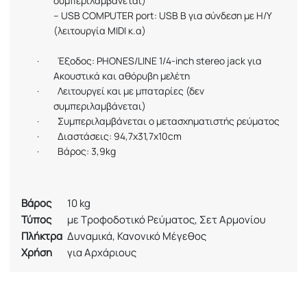
συμπεριλαμβάνεται)
–
USB
COMPUTER
port
:
USB
B
για σύνδεση με Η/Υ
(λειτουργία
MIDI
κ.α)
·
Έξοδος:
PHONES
/
LINE
1/4-
inch
stereo
jack
για
Ακουστικά και αθόρυβη μελέτη
·
Λειτουργεί και με μπαταρίες (δεν
συμπεριλαμβάνεται)
·
Συμπεριλαμβάνεται ο μετασχηματιστής ρεύματος
·
Διαστάσεις: 9
4
,7
x31,7x10cm
·
Βάρος: 3,9
kg
Βάρος
10 kg
Τύπος
με Τροφοδοτικό Ρεύματος, Σετ Αρμονίου
Πλήκτρα
Δυναμικά, Κανονικό Μέγεθος
Χρήση
για Αρχάριους