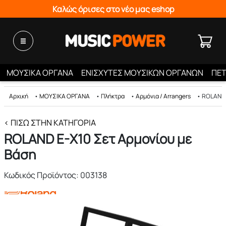
Καλώς όρισες στο νέο μας eshop
ΜΟΥΣΙΚΑ ΟΡΓΑΝΑ
ΕΝΙΣΧΥΤΕΣ ΜΟΥΣΙΚΩΝ ΟΡΓΑΝΩΝ
ΠΕΤ
Αρχική
•
ΜΟΥΣΙΚΑ ΟΡΓΑΝΑ
•
Πλήκτρα
•
Αρμόνια / Arrangers
•
ROLAND 
< ΠΊΣΩ ΣΤΗΝ ΚΑΤΗΓΟΡΊΑ
ROLAND E-X10 Σετ Αρμονίου με
Βάση
Κωδικός Προϊόντος: 003138