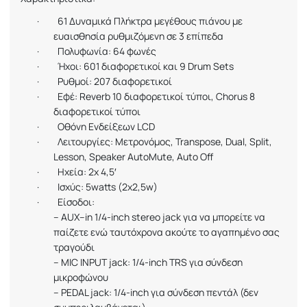
·
61 Δυναμικά Πλήκτρα μεγέθους πιάνου με
ευαισθησία ρυθμιζόμενη σε 3 επίπεδα
·
Πολυφωνία: 64 φωνές
·
Ήχοι: 601 διαφορετικοί και 9
Drum
Sets
·
Ρυθμοί: 207 διαφορετικοί
·
Εφέ:
Reverb
10 διαφορετικοί τύποι,
Chorus
8
διαφορετικοί τύποι
·
Οθόνη Ενδείξεων
LCD
·
Λειτουργίες
:
Μετρονόμος
, Transpose, Dual, Split,
Lesson, Speaker AutoMute, Auto Off
·
Ηχεία: 2
x
4,5′
·
Ισχύς: 5
watts
(2
x
2,5
w
)
·
Είσοδοι:
–
AUX
–
in
1/4-
inch
stereo
jack
για να μπορείτε να
παίζετε ενώ ταυτόχρονα ακούτε το αγαπημένο σας
τραγούδι
–
MIC
INPUT
jack
: 1/4-
inch
TRS
για σύνδεση
μικροφώνου
–
PEDAL
jack
: 1/4-
inch
για σύνδεση πεντάλ (δεν