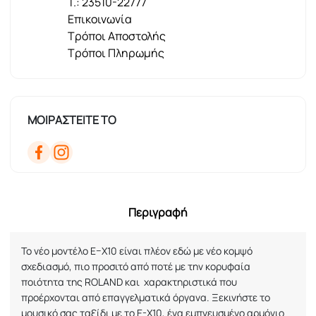
T.: 23510-22777
Επικοινωνία
Τρόποι Αποστολής
Τρόποι Πληρωμής
ΜΟΙΡΑΣΤΕΙΤΕ ΤΟ
Περιγραφή
Το νέο μοντέλο
E
–
X
10 είναι πλέον εδώ με νέο κομψό
σχεδιασμό, πιο προσιτό από ποτέ με την κορυφαία
ποιότητα της
ROLAND
και
χαρακτηριστικά που
προέρχονται από επαγγελματικά όργανα. Ξεκινήστε το
μουσικό σας ταξίδι με το E-X10, ένα εμπνευσμένο αρμόνιο