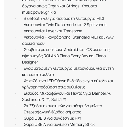
όργανα όπως Organ και Strings, Κρουστά
musicpower.gr
κ.α
·
Bluetooth 4.0 για ασύρματη λειτουργία MIDI
·
Λειτουργία
: Twin Piano mode
και
2 Split zones
·
Λειτουργία
: Layer
και
Transpose
·
Λειτουργία Ηχογράφησης:
Standard
MIDI
και
WAV
αρχεία ήχου
·
Συμβατό με συσκευές
Android
και
iOS
μέσω της
εφαρμογής
ROLAND
Piano
Ε
very
Day
και
Piano
Designer
·
Ενσωματωμένη λειτουργία μετρονόμου για άνετη
και σωστή μελέτη
·
Φωτιζόμενη
LED
Οθόνη Ενδείξεων για εύκολη και
γρήγορη πρόσβαση στις ρυθμίσεις
·
Είσοδος Μικροφώνου και Πεντάλ για Damper/R,
Sostenuto/C *1, Soft/L *1
·
2
x
Έξοδοι ακουστικών για αθόρυβη μελέτη
·
Στερεοφωνική έξοδος σήματος
·
Θύρα
USB
B
για σύνδεση με Η/Υ
·
Θύρα
USB A
για
σύνδεση
Memory Stick