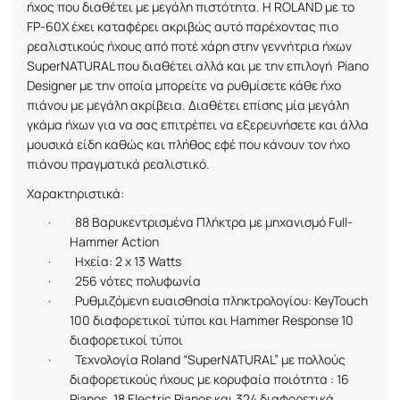
ήχος που διαθέτει με μεγάλη πιστότητα. Η
ROLAND
με το
FP
-60
X
έχει καταφέρει ακριβώς αυτό παρέχοντας πιο
ρεαλιστικούς ήχους από ποτέ χάρη στην γεννήτρια ήχων
SuperNATURAL
που διαθέτει αλλά και με την επιλογή
Piano
Designer
με την οποία μπορείτε να ρυθμίσετε κάθε ήχο
πιάνου με μεγάλη ακρίβεια. Διαθέτει επίσης μία μεγάλη
γκάμα ήχων για να σας επιτρέπει να εξερευνήσετε και άλλα
μουσικά είδη καθώς και πλήθος εφέ που κάνουν τον ήχο
πιάνου πραγματικά ρεαλιστικό.
Χαρακτηριστικά:
·
88 Βαρυκεντρισμένα Πλήκτρα με μηχανισμό
Full
-
Hammer Action
·
Ηχεία: 2 x 13 Watts
·
256 νότες πολυφωνία
·
Ρυθμιζόμενη ευαισθησία πληκτρολογίου:
KeyTouch
100 διαφορετικοί τύποι και
Hammer
Response
10
διαφορετικοί τύποι
·
Τεχνολογία Roland “SuperNATURAL” με πολλούς
διαφορετικούς ήχους με κορυφαία ποιότητα : 16
Pianos, 18 Electric Pianos και 324 διαφορετικά