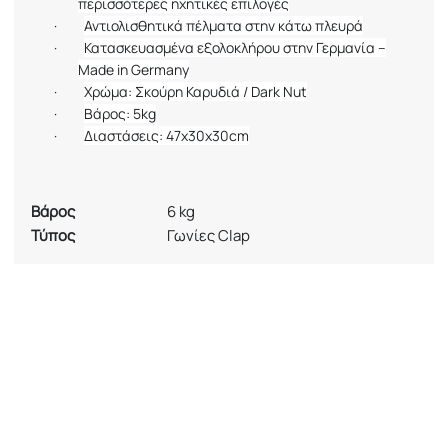
περισσότερες ηχητικές επιλογές
·
Αντιολισθητικά πέλματα στην κάτω πλευρά
·
Κατασκευασμένα εξολοκλήρου στην Γερμανία –
Made
in
Germany
·
Χρώμα: Σκούρη Καρυδιά /
Dark Nut
·
Βάρος: 5
kg
·
Διαστάσεις: 47
x
30
x
30
cm
Βάρος
6 kg
Τύπος
Γωνίες Clap