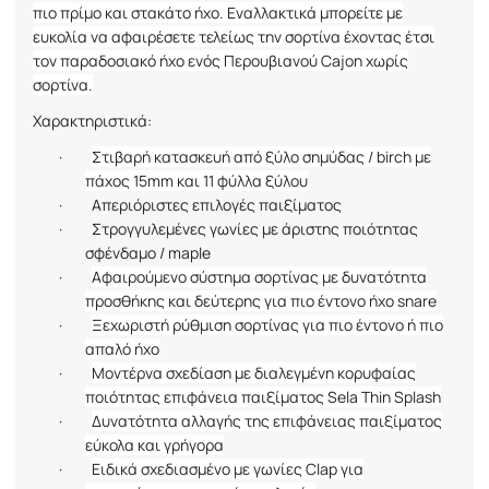
πιο πρίμο και στακάτο ήχο. Εναλλακτικά μπορείτε με
ευκολία να αφαιρέσετε τελείως την σορτίνα έχοντας έτσι
τον παραδοσιακό ήχο ενός Περουβιανού
Cajon
χωρίς
σορτίνα.
Χαρακτηριστικά:
·
Στιβαρή κατασκευή από ξύλο σημύδας /
birch
με
πάχος 15
mm
και 11 φύλλα ξύλου
·
Απεριόριστες επιλογές παιξίματος
·
Στρογγυλεμένες γωνίες με άριστης ποιότητας
σφένδαμο /
maple
·
Αφαιρούμενο σύστημα σορτίνας με δυνατότητα
προσθήκης και δεύτερης για πιο έντονο ήχο
snare
·
Ξεχωριστή ρύθμιση σορτίνας για πιο έντονο ή πιο
απαλό ήχο
·
Μοντέρνα σχεδίαση με διαλεγμένη κορυφαίας
ποιότητας επιφάνεια παιξίματος
Sela
Thin
Splash
·
Δυνατότητα αλλαγής της επιφάνειας παιξίματος
εύκολα και γρήγορα
·
Ειδικά σχεδιασμένο με γωνίες
Clap
για