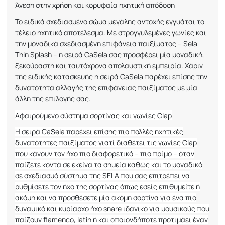
Άνεση στην χρήση και κορυφαία ηχητική απόδοση
Το ειδικά σχεδιασμένο σώμα μεγάλης αντοχής εγγυάται το
τέλειο ηχητικό αποτέλεσμα. Με στρογγυλεμένες γωνίες και
την μοναδικά σχεδιασμένη επιφάνεια παιξίματος –
Sela
Thin
Splash
– η σειρά
CaSela
σας προσφέρει μία μοναδική,
ξεκούραστη και ταυτόχρονα απολαυστική εμπειρία. Χάριν
της ειδικής κατασκευής η σειρά
CaSela
παρέχει επίσης την
δυνατότητα αλλαγής της επιφάνειας παιξίματος με μία
άλλη της επιλογής σας.
Αφαιρούμενο σύστημα σορτίνας και γωνίες
Clap
Η σειρά
CaSela
παρέχει επίσης πιο πολλές ηχητικές
δυνατότητες παιξίματος γιατί διαθέτει τις γωνίες
Clap
που κάνουν τον ήχο πιο διαφορετικό – πιο πρίμο – όταν
παίζετε κοντά σε εκείνα τα σημεία καθώς και το μοναδικό
σε σχεδιασμό σύστημα της
SELA
που σας επιτρέπει να
ρυθμίσετε τον ήχο της σορτίνας όπως εσείς επιθυμείτε ή
ακόμη και να προσθέσετε μία ακόμη σορτίνα για ένα πιο
δυναμικό και κυρίαρχο ήχο
snare
ιδανικό για μουσικούς που
παίζουν
flamenco
,
latin
ή και οποιονδήποτε προτιμάει έναν