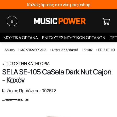
Καλώς όρισες στο νέο μας eshop
ΜΟΥΣΙΚΑ ΟΡΓΑΝΑ
ΕΝΙΣΧΥΤΕΣ ΜΟΥΣΙΚΩΝ ΟΡΓΑΝΩΝ
ΠΕΤ
Αρχική
•
ΜΟΥΣΙΚΑ ΟΡΓΑΝΑ
•
Ντραμς / Κρουστά
•
Καχόν
•
SELA SE-105 
< ΠΊΣΩ ΣΤΗΝ ΚΑΤΗΓΟΡΊΑ
SELA SE-105 CaSela Dark Nut Cajon
- Καχόν
Κωδικός Προϊόντος: 002572