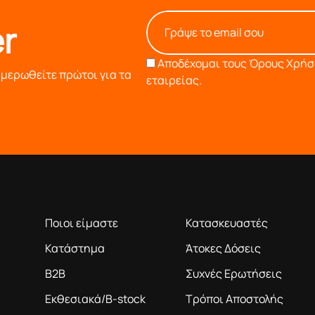
r
Αποδέχομαι τους
Όρους Χρήση
ημερωθείτε πρώτοι για τα
εταιρείας.
Η ΕΤΑΙΡΕΙΑ
ΠΛΗΡΟΦΟΡΙΕΣ
ροϊόντα βάση της πολύχρονης εμπειρίας μας
Ποιοι είμαστε
Κατασκευαστές
Κατάστημα
Άτοκες Δόσεις
B2B
Συχνές Ερωτήσεις
Εκθεσιακά/B-stock
Τρόποι Αποστολής