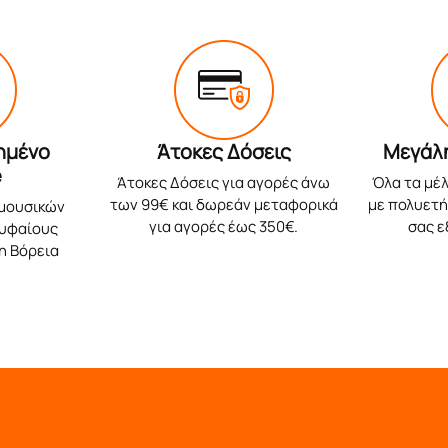
ημένο
Άτοκες Δόσεις
Μεγάλ
e
Άτοκες Δόσεις για αγορές άνω
Όλα τα μέλ
των 99€ και δωρεάν μεταφορικά
με πολυετή 
 μουσικών
για αγορές έως 350€.
σας 
ρυφαίους
η Βόρεια