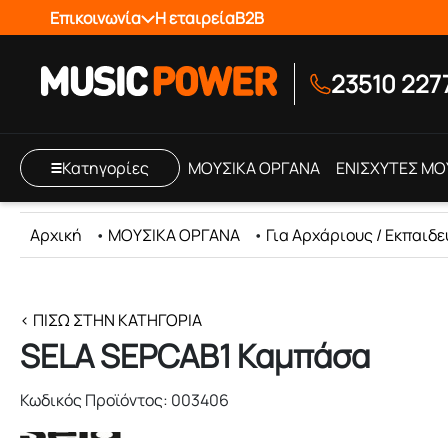
Επικοινωνία
Η εταιρεία
B2B
23510 227
Κατηγορίες
ΜΟΥΣΙΚΑ ΟΡΓΑΝΑ
ΕΝΙΣΧΥΤΕΣ ΜΟ
Αρχική
•
ΜΟΥΣΙΚΑ ΟΡΓΑΝΑ
•
Για Αρχάριους / Εκπαιδε
< ΠΊΣΩ ΣΤΗΝ ΚΑΤΗΓΟΡΊΑ
SELA SEPCAB1 Καμπάσα
Κωδικός Προϊόντος: 003406