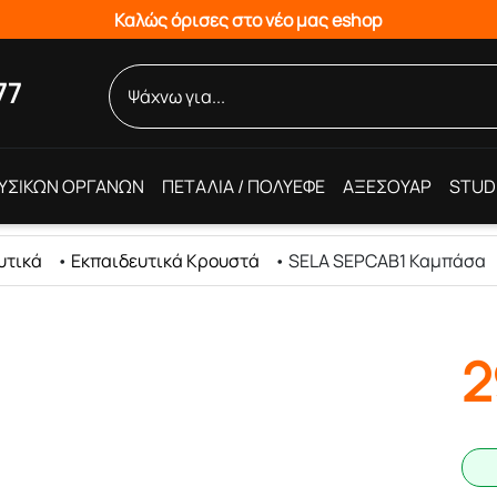
Καλώς όρισες στο νέο μας eshop
77
ΥΣΙΚΩΝ ΟΡΓΑΝΩΝ
ΠΕΤΑΛΙΑ / ΠΟΛΥΕΦΕ
ΑΞΕΣΟΥΑΡ
STUD
υτικά
•
Εκπαιδευτικά Κρουστά
•
SELA SEPCAB1 Καμπάσα
2