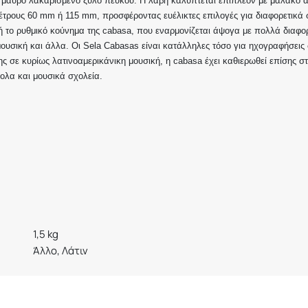
μαύρο λακαρισμένο ξύλο πεύκου. Η λαβή καλύπτεται επιπλέον με μαλακό αφρ
μέτρους 60 mm ή 115 mm, προσφέροντας ευέλικτες επιλογές για διαφορετικά 
 ή το ρυθμικό κούνημα της cabasa, που εναρμονίζεται άψογα με πολλά διαφορ
υσική και άλλα. Οι Sela Cabasas είναι κατάλληλες τόσο για ηχογραφήσεις 
ης σε κυρίως λατινοαμερικάνικη μουσική, η cabasa έχει καθιερωθεί επίσης σ
ολα και μουσικά σχολεία.
1,5 kg
Άλλο, Λάτιν