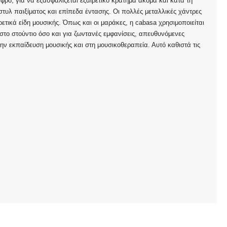
ό, για να εξασφαλίζεται εξαιρετικό κράτημα ακόμα και κατά τη
στυλ παιξίματος και επίπεδα έντασης. Οι πολλές μεταλλικές χάντρες
ετικά είδη μουσικής. Όπως και οι μαράκες, η cabasa χρησιμοποιείται
στο στούντιο όσο και για ζωντανές εμφανίσεις, απευθυνόμενες
την εκπαίδευση μουσικής και στη μουσικοθεραπεία. Αυτό καθιστά τις