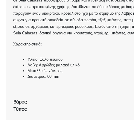
Οι Sela Cabasas προσφέρουν στιβαρή και ανθεκτική κατασκευή από 
διάρκεια παρατεταμένης χρήσης. Διατίθενται σε δύο εκδόσεις με δια
παράγουν έναν διακριτικό, κροταλιστό ήχο με το στρίψιμο της λαβής
συχνά για κρουστή συνοδεία σε σύνολα samba, τζαζ μπάντες, ποπ μο
εξίσου σε αρχάριους και έμπειρους μουσικούς. Εκτός από τη χρήση τ
Sela Cabasas ιδανικά όργανα για κρουστούς, ντράμερ, μπάντες, σύν
Χαρακτηριστικά:
Υλικό: Ξύλο πεύκου
Λαβή: Αφρώδες μαλακό υλικό
Μεταλλικές χάντρες
Διάμετρος: 60 mm
Βάρος
Τύπος