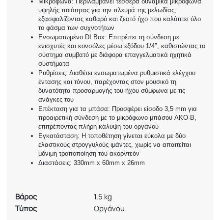
Μικρόφωνα: Περιλαμβάνει τέσσερα δυναμικά μικρόφωνα
υψηλής ποιότητας για την πλευρά της μελωδίας,
εξασφαλίζοντας καθαρό και ζεστό ήχο που καλύπτει όλο
το φάσμα των συχνοτήτων
Ενσωματωμένο DI Box: Επιτρέπει τη σύνδεση με
ενισχυτές και κονσόλες μέσω εξόδου 1/4″, καθιστώντας το
σύστημα συμβατό με διάφορα επαγγελματικά ηχητικά
συστήματα
Ρυθμίσεις: Διαθέτει ενσωματωμένα ρυθμιστικά ελέγχου
έντασης και τόνου, παρέχοντας στον μουσικό τη
δυνατότητα προσαρμογής του ήχου σύμφωνα με τις
ανάγκες του
Επέκταση για τα μπάσα: Προσφέρει είσοδο 3,5 mm για
προαιρετική σύνδεση με το μικρόφωνο μπάσου AKO-B,
επιτρέποντας πλήρη κάλυψη του οργάνου
Εγκατάσταση: Η τοποθέτηση γίνεται εύκολα με δύο
ελαστικούς στρογγυλούς ιμάντες, χωρίς να απαιτείται
μόνιμη τροποποίηση του ακορντεόν
Διαστάσεις: 330mm x 60mm x 26mm
Βάρος
1,5 kg
Τύπος
Οργάνου