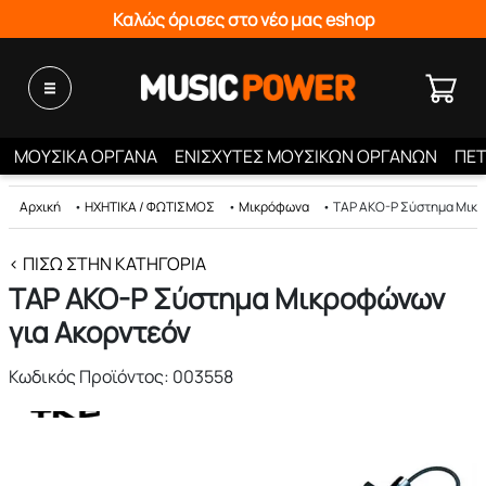
Καλώς όρισες στο νέο μας eshop
ΜΟΥΣΙΚΑ ΟΡΓΑΝΑ
ΕΝΙΣΧΥΤΕΣ ΜΟΥΣΙΚΩΝ ΟΡΓΑΝΩΝ
ΠΕΤ
Αρχική
•
ΗΧΗΤΙΚΑ / ΦΩΤΙΣΜΟΣ
•
Μικρόφωνα
•
ΤΑΡ ΑΚΟ-Ρ Σύστημα Μικρ
< ΠΊΣΩ ΣΤΗΝ ΚΑΤΗΓΟΡΊΑ
ΤΑΡ ΑΚΟ-Ρ Σύστημα Μικροφώνων
για Ακορντεόν
Κωδικός Προϊόντος: 003558