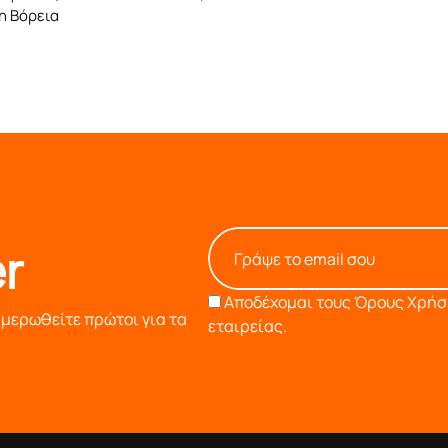
η Βόρεια
r
Αποδέχομαι τους
Όρους Χρήση
ημερωθείτε πρώτοι για τα
εταιρείας.