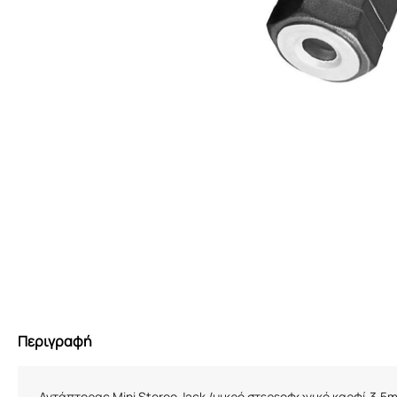
Περιγραφή
Αντάπτορας
Mini Stereo Jack /μικρό στερεοφωνικό καρφί 3.