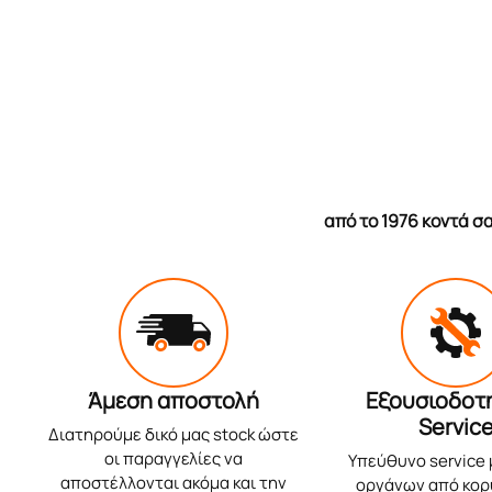
από το 1976 κοντά 
Άμεση αποστολή
Εξουσιοδοτ
Servic
Διατηρούμε δικό μας stock ώστε
οι παραγγελίες να
Υπεύθυνο service
αποστέλλονται ακόμα και την
οργάνων από κο