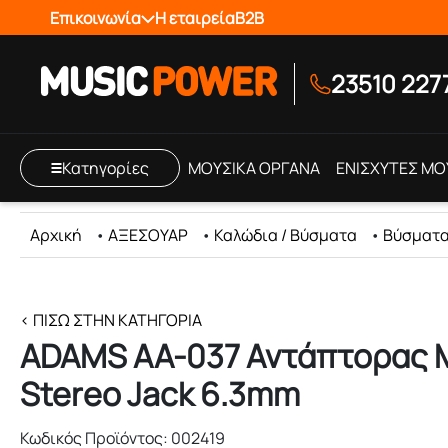
Επικοινωνία
Η εταιρεία
B2B
23510 227
Κατηγορίες
ΜΟΥΣΙΚΑ ΟΡΓΑΝΑ
ΕΝΙΣΧΥΤΕΣ ΜΟ
Αρχική
•
ΑΞΕΣΟΥΑΡ
•
Καλώδια / Βύσματα
•
Βύσματα
< ΠΊΣΩ ΣΤΗΝ ΚΑΤΗΓΟΡΊΑ
ADAMS AA-037 Αντάπτορας Mi
Stereo Jack 6.3mm
Κωδικός Προϊόντος: 002419