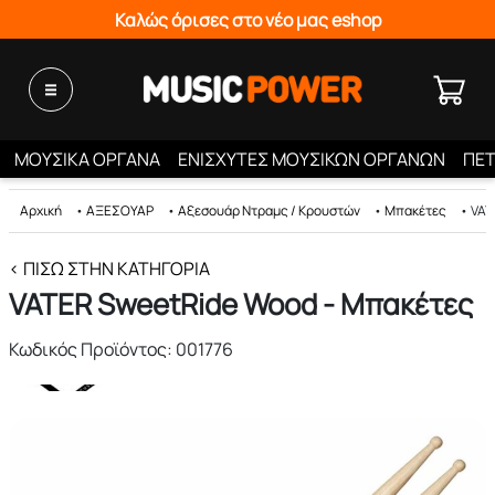
Καλώς όρισες στο νέο μας eshop
ΜΟΥΣΙΚΑ ΟΡΓΑΝΑ
ΕΝΙΣΧΥΤΕΣ ΜΟΥΣΙΚΩΝ ΟΡΓΑΝΩΝ
ΠΕΤ
Αρχική
•
ΑΞΕΣΟΥΑΡ
•
Αξεσουάρ Ντραμς / Κρουστών
•
Μπακέτες
•
VAT
< ΠΊΣΩ ΣΤΗΝ ΚΑΤΗΓΟΡΊΑ
VATER SweetRide Wood - Μπακέτες
Κωδικός Προϊόντος: 001776