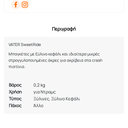
Περιγραφή
VATER
SweetRide
Μπαγκέτες με ξύλινο κεφάλι και ιδιαίτερα μικρές
στρογγυλοποιημένες άκρες για ακρίβεια στα
crash
πιατίνια.
Βάρος
0,2 kg
Χρήση
για Ντραμς
Τύπος
Ξύλινες, Ξύλινο Κεφάλι
Πάχος
Άλλο