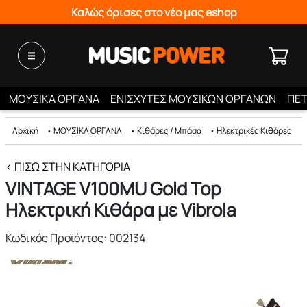
Καλώς όρισες στο νέο μας eshop
ΜΟΥΣΙΚΑ ΟΡΓΑΝΑ
ΕΝΙΣΧΥΤΕΣ ΜΟΥΣΙΚΩΝ ΟΡΓΑΝΩΝ
ΠΕΤ
Αρχική
•
ΜΟΥΣΙΚΑ ΟΡΓΑΝΑ
•
Κιθάρες / Μπάσα
•
Ηλεκτρικές Κιθάρες
•
< ΠΊΣΩ ΣΤΗΝ ΚΑΤΗΓΟΡΊΑ
VINTAGE V100MU Gold Top
Ηλεκτρική Κιθάρα με Vibrola
Κωδικός Προϊόντος: 002134