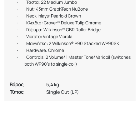
·
Τάστα
: 22 Medium Jumbo
·
Nut: 43mm GraphTech NuBone
·
Neck Inlays: Pearloid Crown
·
Κλειδιά
: Grover® Deluxe Tulip
Chrome
·
Γέφυρα
: Wilkinson® GBR Roller Bridge
·
Vibrato: Vintage Vibrola
·
Μαγνήτες
: 2 Wilkinson® P90 Stacked WP90SK
·
Hardware: Chrome
·
Controls: 2 Volume/ 1 Master Tone/ Varicoil (switches
both WP90’s to single coil)
Βάρος
5,4 kg
Τύπος
Single Cut (LP)