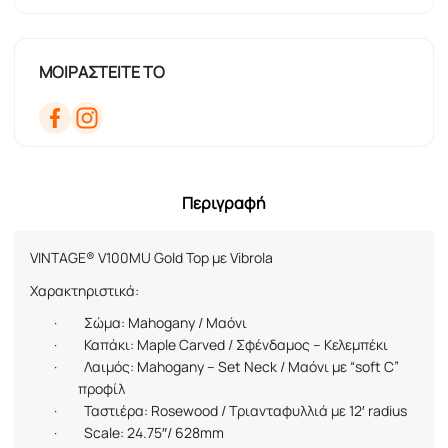
ΜΟΙΡΑΣΤΕΙΤΕ ΤΟ
Περιγραφή
VINTAGE® V100MU Gold Top
με
Vibrola
Χαρακτηριστικά:
·
Σώμα
: Mahogany /
Μαόνι
·
Καπάκι:
Maple
Carved
/ Σφένδαμος – Κελεμπέκι
·
Λαιμός: Mahogany – Set Neck / Μαόνι με “soft C”
προφίλ
·
Ταστιέρα: Rosewood / Τριανταφυλλιά με 12′ radius
·
Scale: 24.75″/ 628mm