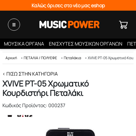
Καλώς όρισες στο νέο μας eshop
ΜΟΥΣΙΚΑ ΟΡΓΑΝΑ
ΕΝΙΣΧΥΤΕΣ ΜΟΥΣΙΚΩΝ ΟΡΓΑΝΩΝ
ΠΕΤ
Αρχική
•
ΠΕΤΑΛΙΑ / ΠΟΛΥΕΦΕ
•
Πεταλάκια
•
XVIVE PT-05 Χρωματικό Κουρ
< ΠΊΣΩ ΣΤΗΝ ΚΑΤΗΓΟΡΊΑ
XVIVE PT-05 Χρωματικό
Κουρδιστήρι Πεταλάκι
Κωδικός Προϊόντος: 000237