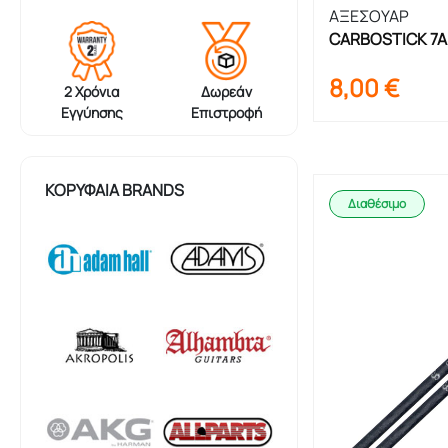
ΑΞΕΣΟΥΑΡ
CARBOSTICK 7A 
Μπακέτες
8,00
€
2 Χρόνια
Δωρεάν
Εγγύησης
Επιστροφή
ΚΟΡΥΦΑΊΑ BRANDS
Διαθέσιμο