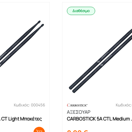
Διαθέσιμο
Κωδικός: 000456
Κωδικός
ΑΞΕΣΟΥΑΡ
CT Light Μπακέτες
CARBOSTICK 5A CTL Medium 
Μπακέτες