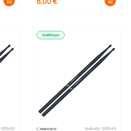
8,00
€
Διαθέσιμο
: 000450
Κωδικός: 000449