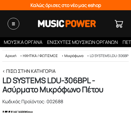
Καλώς όρισες στο νέο μας eshop
ΜΟΥΣΙΚΑ ΟΡΓΑΝΑ
ΕΝΙΣΧΥΤΕΣ ΜΟΥΣΙΚΩΝ ΟΡΓΑΝΩΝ
ΠΕΤ
Αρχική
•
ΗΧΗΤΙΚΑ / ΦΩΤΙΣΜΟΣ
•
Μικρόφωνα
•
LD SYSTEMS LDU-306BPL 
< ΠΊΣΩ ΣΤΗΝ ΚΑΤΗΓΟΡΊΑ
LD SYSTEMS LDU-306BPL -
Ασύρματο Μικρόφωνο Πέτου
Κωδικός Προϊόντος: 002688