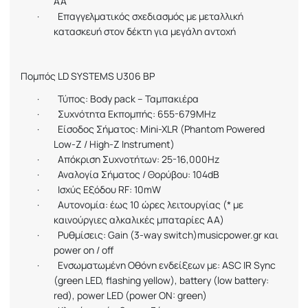
AA
·
Επαγγελματικός σχεδιασμός με μεταλλική
κατασκευή στον δέκτη για μεγάλη αντοχή
Πομπός
LD SYSTEMS U306 BP
·
Τύπος:
Body pack –
Ταμπακιέρα
·
Συχνότητα Εκπομπής: 655-679
MHz
·
Είσοδος
Σήματος
: Mini-XLR (Phantom Powered
Low-Z / High-Z Instrument)
·
Απόκριση Συχνοτήτων: 25-16,000Hz
·
Αναλογία Σήματος / Θορύβου: 104
dB
·
Ισχύς Εξόδου
RF
: 10
mW
·
Αυτονομία: έως 10 ώρες λειτουργίας (* με
καινούργιες αλκαλικές μπαταρίες
AA
)
·
Ρυθμίσεις
: Gain (3-way switch)musicpower.gr
και
power on / off
·
Ενσωματωμένη
Οθόνη
ενδείξεων
με
: ASC IR Sync
(green LED, flashing yellow), battery (low battery:
red), power LED (power ON: green)