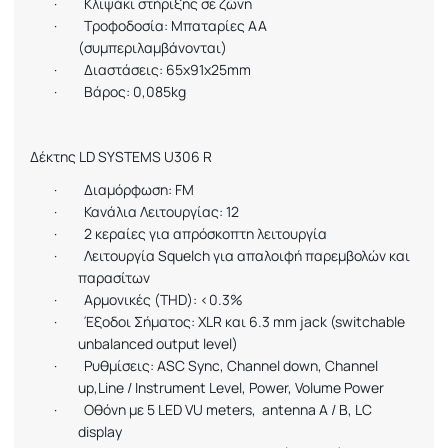
·
Κλιψάκι στήριξης σε ζώνη
·
Τροφοδοσία: Μπαταρίες
AA
(συμπεριλαμβάνονται)
·
Διαστάσεις: 65
x91x25mm
·
Βάρος: 0,085
kg
Δέκτης
LD SYSTEMS U306 R
·
Διαμόρφωση
: FM
·
Κανάλια Λειτουργίας: 12
·
2 κεραίες για απρόσκοπτη λειτουργία
·
Λειτουργία
Squelch
για απαλοιφή παρεμβολών και
παρασίτων
·
Αρμονικές (
THD
): <0.3%
·
Έξοδοι
Σήματος
: XLR
και
6.3 mm jack (switchable
unbalanced output level)
·
Ρυθμίσεις
: ASC Sync, Channel down, Channel
up,Line / Instrument Level, Power, Volume Power
·
Οθόνη
με
5 LED VU meters,
antenna A / B, LC
display