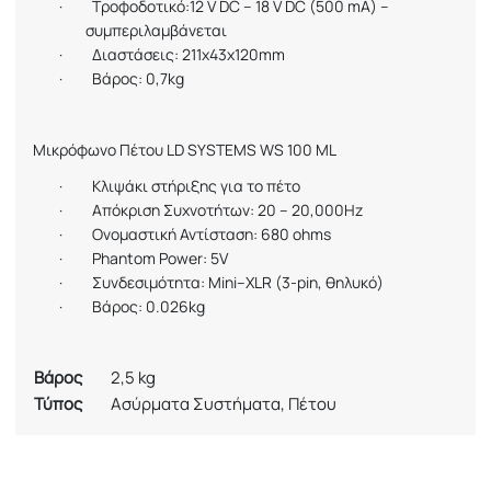
·
Τροφοδοτικό:12
V
DC
– 18
V
DC
(500
mA
) –
συμπεριλαμβάνεται
·
Διαστάσεις: 211
x43x120mm
·
Βάρος: 0,7
kg
Μικρόφωνο
Π
έτου
LD SYSTEMS WS 100 ML
·
Κλιψάκι στήριξης για το πέτο
·
Απόκριση Συχνοτήτων: 20 – 20,000
Hz
·
Ονομαστική Αντίσταση: 680
ohms
·
Phantom Power: 5V
·
Συνδεσιμότητα:
Mini
–
XLR
(3-
pin
, θηλυκό)
·
Βάρος: 0.026
kg
Βάρος
2,5 kg
Τύπος
Ασύρματα Συστήματα, Πέτου