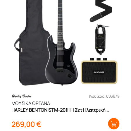
Κωδικός: 003679
ΜΟΥΣΙΚΑ ΟΡΓΑΝΑ
HARLEY BENTON STM-201HH Σετ Ηλεκτρική 
Κιθάρα με θήκη και ενισχυτή
269,00
€