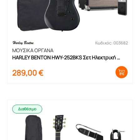
Κωδικός: 003682
ΜΟΥΣΙΚΑ ΟΡΓΑΝΑ
HARLEY BENTON HWY-252BKS Σετ Ηλεκτρική 
Κιθάρα με θήκη και ενισχυτή
289,00
€
Διαθέσιμο