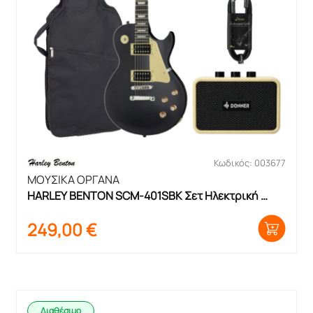
Κωδικός: 003677
ΜΟΥΣΙΚΑ ΟΡΓΑΝΑ
HARLEY BENTON SCM-401SBK Σετ Ηλεκτρική 
Κιθάρα με θήκη και ενισχυτή
249,00
€
Διαθέσιμο