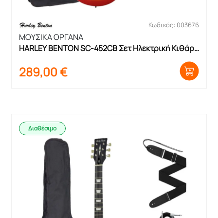
Κωδικός: 003676
ΜΟΥΣΙΚΑ ΟΡΓΑΝΑ
HARLEY BENTON SC-452CB Σετ Ηλεκτρική Κιθάρα 
με θήκη και ενισχυτή
289,00
€
Διαθέσιμο