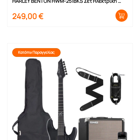
HARLEY BENTON HWM-251BKS Σετ Ηλεκτρική 
Κιθάρα με θήκη και ενισχυτή
249,00
€
Κατόπιν Παραγγελίας