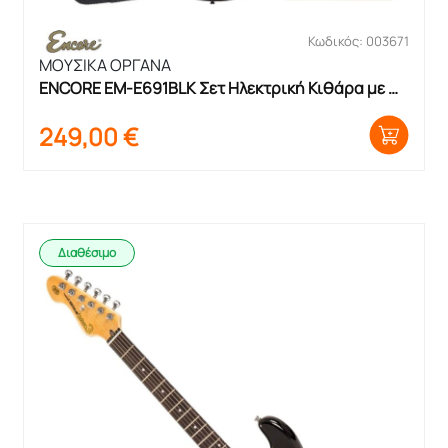
Κωδικός: 003671
ΜΟΥΣΙΚΑ ΟΡΓΑΝΑ
ENCORE EΜ-E691ΒLK Σετ Ηλεκτρική Κιθάρα με 
θήκη και ενισχυτή
249,00
€
Διαθέσιμο