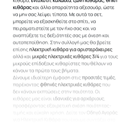
κιθάρα,
ενισχυτή
,
καλώδια
,
ζώνη κιθάρας
,
θήκη
κιθάρας
και άλλα απαραίτητα αξεσουάρ, ώστε
να μην σας λείψει τίποτα. Με αυτά τα σετ,
μπορείτε να εξασκηθείτε στο σπίτι, να
πειραματιστείτε με τον ήχο σας και να
αναπτύξετε τις δεξιότητές σας με άνεση και
αυτοπεποίθηση. Στην συλλογή μας θα βρείτε
επίσης
ηλεκτρική κιθάρα για αριστερόχειρες
αλλά και
μικρές ηλεκτρικές κιθάρες 3/4
για τους
μικρούς επίδοξους κιθαρίστες που θέλουν να
κάνουν τα πρώτα τους βήματα.
Δίνουμε ιδιαίτερη έμφαση στις
προσιτές τιμές
,
παρέχοντας
φθηνές ηλεκτρικές κιθάρες
που
δεν κάνουν εκπτώσεις στην ποιότητα. Οι
κιθάρες μας είναι
ιδανικές για αρχάριους
,
προσφέροντας εξαιρετική σχέση ποιότητας-
τιμής και εύκολη χρήση. Δείτε τον
Οδηγό Αγοράς
για Ηλεκτρική Κιθάρα
που έχουμε συντάξει στο
Blog μας και ξερευνήστε τη συλλογή μας