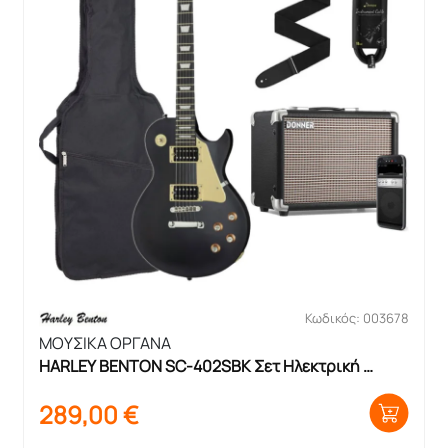
Κωδικός: 003678
ΜΟΥΣΙΚΑ ΟΡΓΑΝΑ
HARLEY BENTON SC-402SBK Σετ Ηλεκτρική 
Κιθάρα με θήκη και ενισχυτή
289,00
€