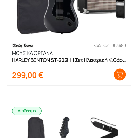
Κωδικός: 003680
ΜΟΥΣΙΚΑ ΟΡΓΑΝΑ
HARLEY BENTON ST-202HH Σετ Ηλεκτρική Κιθάρα 
με θήκη και ενισχυτή
299,00
€
Διαθέσιμο