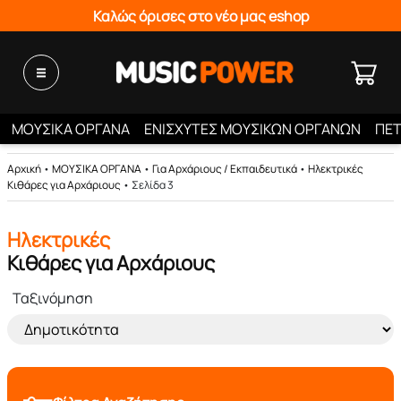
Καλώς όρισες στο νέο μας eshop
ΜΟΥΣΙΚΑ ΟΡΓΑΝΑ
ΕΝΙΣΧΥΤΕΣ ΜΟΥΣΙΚΩΝ ΟΡΓΑΝΩΝ
ΠΕΤ
Αρχική
•
ΜΟΥΣΙΚΑ ΟΡΓΑΝΑ
•
Για Αρχάριους / Εκπαιδευτικά
•
Ηλεκτρικές
Κιθάρες για Αρχάριους
•
Σελίδα 3
Ηλεκτρικές
Κιθάρες για Αρχάριους
Ταξινόμηση